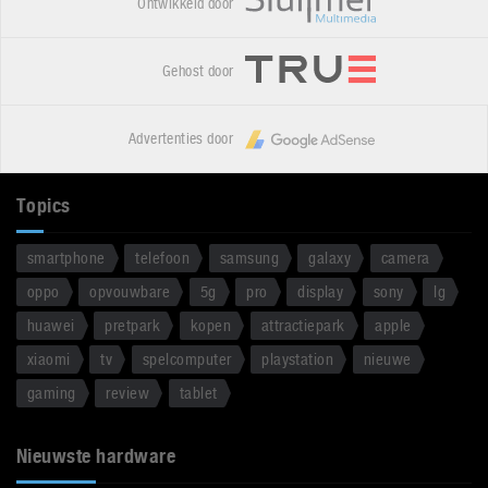
Ontwikkeld door
Gehost door
Advertenties door
Topics
smartphone
telefoon
samsung
galaxy
camera
oppo
opvouwbare
5g
pro
display
sony
lg
huawei
pretpark
kopen
attractiepark
apple
xiaomi
tv
spelcomputer
playstation
nieuwe
gaming
review
tablet
Nieuwste hardware