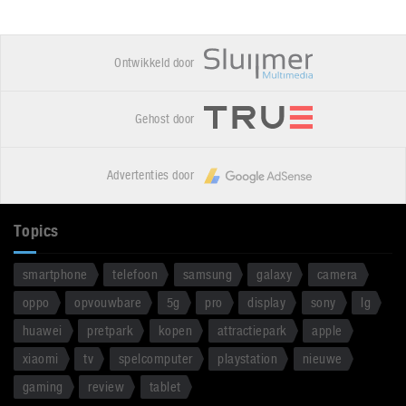
Ontwikkeld door
Gehost door
Advertenties door
Topics
smartphone
telefoon
samsung
galaxy
camera
oppo
opvouwbare
5g
pro
display
sony
lg
huawei
pretpark
kopen
attractiepark
apple
xiaomi
tv
spelcomputer
playstation
nieuwe
gaming
review
tablet