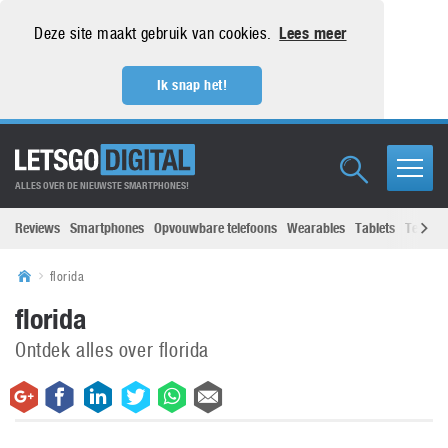
Deze site maakt gebruik van cookies.
Lees meer
Ik snap het!
ALLES OVER DE NIEUWSTE SMARTPHONES!
Reviews
Smartphones
Opvouwbare telefoons
Wearables
Tablets
Televisi
florida
florida
Ontdek alles over florida