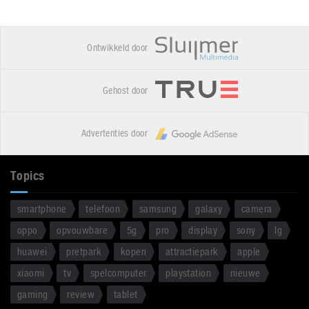
Ontwikkeld door
Gehost door
Advertenties door
Topics
smartphone
telefoon
samsung
galaxy
camera
oppo
opvouwbare
5g
pro
display
sony
lg
huawei
pretpark
kopen
attractiepark
apple
xiaomi
tv
spelcomputer
playstation
nieuwe
gaming
review
tablet