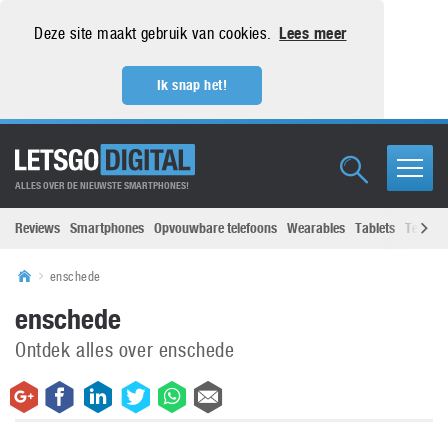
Deze site maakt gebruik van cookies.
Lees meer
Ik snap het!
ALLES OVER DE NIEUWSTE SMARTPHONES!
Reviews
Smartphones
Opvouwbare telefoons
Wearables
Tablets
Televisi
enschede
enschede
Ontdek alles over enschede