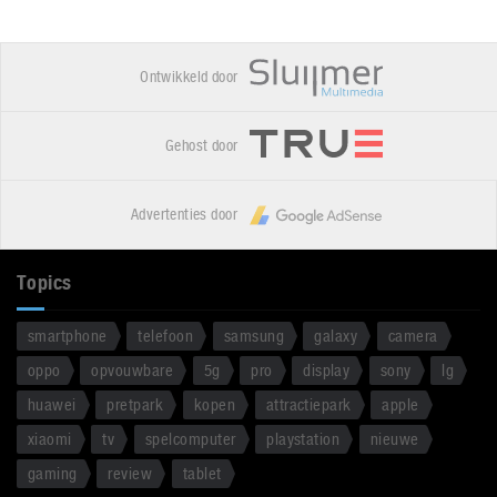
Ontwikkeld door
Gehost door
Advertenties door
Topics
smartphone
telefoon
samsung
galaxy
camera
oppo
opvouwbare
5g
pro
display
sony
lg
huawei
pretpark
kopen
attractiepark
apple
xiaomi
tv
spelcomputer
playstation
nieuwe
gaming
review
tablet