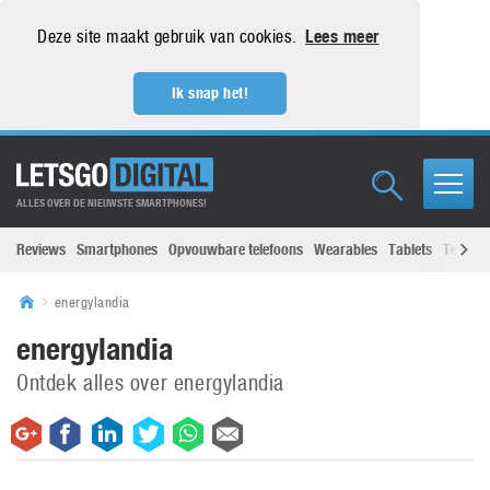
Deze site maakt gebruik van cookies.
Lees meer
Ik snap het!
ALLES OVER DE NIEUWSTE SMARTPHONES!
Reviews
Smartphones
Opvouwbare telefoons
Wearables
Tablets
Televisi
energylandia
energylandia
Ontdek alles over energylandia