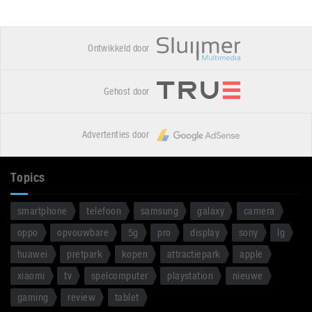
Ontwikkeld door
Gehost door
Advertenties door
Topics
smartphone
telefoon
samsung
galaxy
camera
oppo
opvouwbare
5g
pro
display
sony
lg
huawei
pretpark
kopen
attractiepark
apple
xiaomi
tv
spelcomputer
playstation
nieuwe
gaming
review
tablet