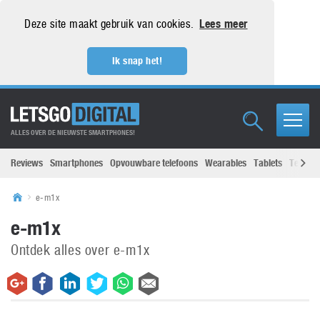
Deze site maakt gebruik van cookies.
Lees meer
Ik snap het!
ALLES OVER DE NIEUWSTE SMARTPHONES!
Reviews
Smartphones
Opvouwbare telefoons
Wearables
Tablets
Televisi
e-m1x
e-m1x
Ontdek alles over e-m1x