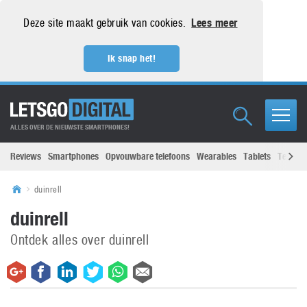
Deze site maakt gebruik van cookies.
Lees meer
Ik snap het!
ALLES OVER DE NIEUWSTE SMARTPHONES!
Reviews
Smartphones
Opvouwbare telefoons
Wearables
Tablets
Televisi
duinrell
duinrell
Ontdek alles over duinrell