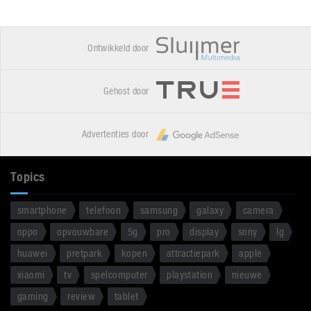
Ontwikkeld door
Gehost door
Advertenties door
Topics
smartphone
telefoon
samsung
galaxy
camera
oppo
opvouwbare
5g
pro
display
sony
lg
huawei
pretpark
kopen
attractiepark
apple
xiaomi
tv
spelcomputer
playstation
nieuwe
gaming
review
tablet