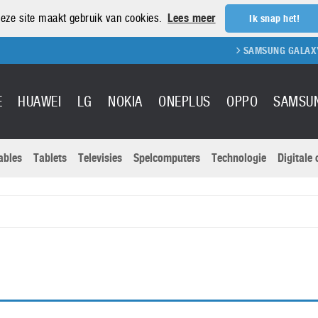
eze site maakt gebruik van cookies.
Lees meer
Ik snap het!
SAMSUNG GALAXY S
E
HUAWEI
LG
NOKIA
ONEPLUS
OPPO
SAMSU
ables
Tablets
Televisies
Spelcomputers
Technologie
Digitale
Actuele nieu
Sony
Panasonic
Vivo
Google
onitoren
Tablets
Xiaomi
Microsoft
pvouwbare
Technologie
Canon
Nintendo
elefoons
Televisies
Nikon
S & Software