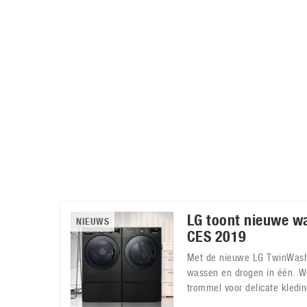
Accessoires
Gratis producten
HTC
Samsung
S
Apps
Hardware
S
Beurzen
Home entertainment
S
Camcorders
Industrie nieuws
S
LG toont nieuwe w
NIEUWS
CES 2019
Met de nieuwe LG TwinWash
wassen en drogen in één. W
trommel voor delicate kledin