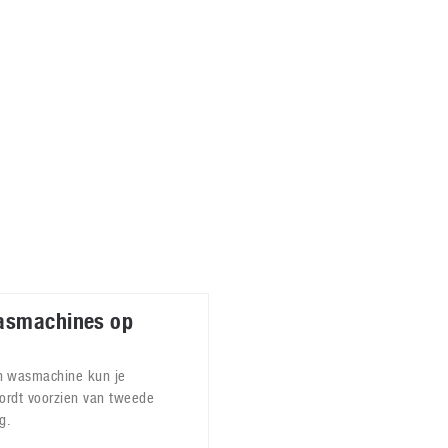
Virtual Reality
Alle merken
Olympus
martphones
Wearables
peakers & HiFi
Alle categorieën
pelcomputers
ysteemcamera’s
asmachines op
 wasmachine kun je
ordt voorzien van tweede
g.