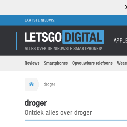
D
LAATSTE NIEUWS:
APPL
ALLES OVER DE NIEUWSTE SMARTPHONES!
Reviews
Smartphones
Opvouwbare telefoons
Wear
Merken submenu
Categorien submenu
Apple
LG
droger
Caviar
Motorola
5G
Computer
M
droger
Computermuseum
Nokia
Aanbiedingen
Digitale camera’s
O
Ontdek alles over droger
Honor
OnePlus
t
Abonnement
DSLR camera’s
Huawei
Oppo
O