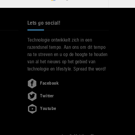
Lets go social!
Technologie ontwikkelt zich in een
razendsnel tempo. Aan ons om dit tempo
na te streven en u op de hoogte te houden
van al het nieuws op het gebied van
technologie en lifestyle. Spread the word!
Facebook
Twitter
Youtube