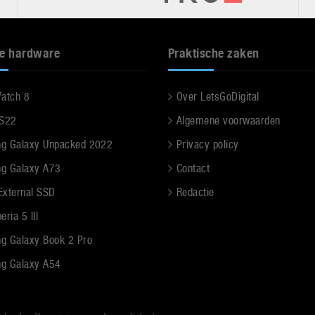
e hardware
Praktische zaken
Watch 8
Over LetsGoDigital
 S22
Algemene voorwaarden
g Galaxy Unpacked 2022
Privacy policy
g Galaxy A73
Contact
 External SSD
Redactie
ria 5 III
g Galaxy Book 2 Pro
g Galaxy A54