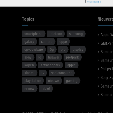
Topics
Nieuwst
smartphone
telefoon
samsung
Apple 
galaxy
camera
oppo
Galaxy
opvouwbare
5g
pro
display
Samsun
sony
lg
huawei
pretpark
Samsun
kopen
attractiepark
apple
Philips
xiaomi
tv
spelcomputer
Sony Xpe
playstation
nieuwe
gaming
Samsun
review
tablet
Samsun