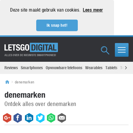
Deze site maakt gebruik van cookies.
Lees meer
Ik snap het!
ALLES OVER DE NIEUWSTE SMARTPHONES!
Reviews
Smartphones
Opvouwbare telefoons
Wearables
Tablets
Televisi
denemarken
denemarken
Ontdek alles over denemarken