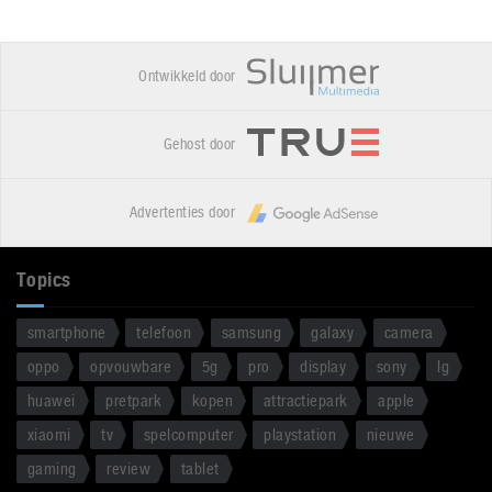
Ontwikkeld door
Gehost door
Advertenties door
Topics
smartphone
telefoon
samsung
galaxy
camera
oppo
opvouwbare
5g
pro
display
sony
lg
huawei
pretpark
kopen
attractiepark
apple
xiaomi
tv
spelcomputer
playstation
nieuwe
gaming
review
tablet