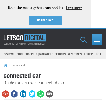
Deze site maakt gebruik van cookies.
Lees meer
Ik snap het!
ALLES OVER DE NIEUWSTE SMARTPHONES!
Reviews
Smartphones
Opvouwbare telefoons
Wearables
Tablets
Televisi
connected car
connected car
Ontdek alles over connected car