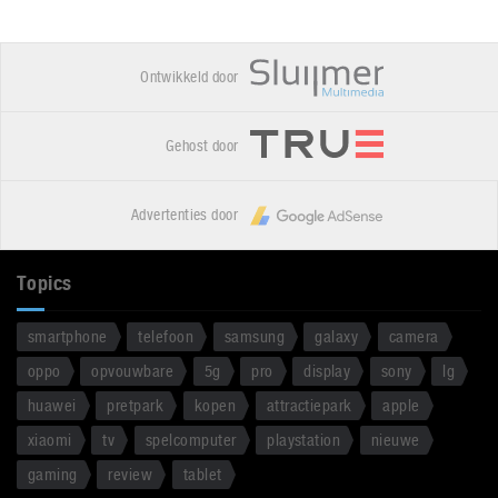
Ontwikkeld door
Gehost door
Advertenties door
Topics
smartphone
telefoon
samsung
galaxy
camera
oppo
opvouwbare
5g
pro
display
sony
lg
huawei
pretpark
kopen
attractiepark
apple
xiaomi
tv
spelcomputer
playstation
nieuwe
gaming
review
tablet