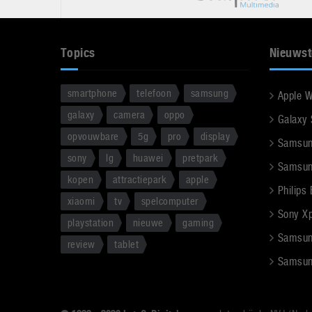
Topics
Nieuwst
smartphone
telefoon
samsung
Apple 
galaxy
camera
oppo
Galaxy
opvouwbare
5g
pro
display
Samsun
sony
lg
huawei
pretpark
Samsun
kopen
attractiepark
apple
Philips
xiaomi
tv
spelcomputer
Sony Xpe
playstation
nieuwe
gaming
Samsun
review
tablet
Samsun