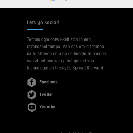
Lets go social!
Technologie ontwikkelt zich in een
razendsnel tempo. Aan ons om dit tempo
na te streven en u op de hoogte te houden
van al het nieuws op het gebied van
technologie en lifestyle. Spread the word!
Facebook
Twitter
Youtube