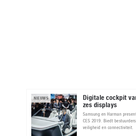
Accessoires
Gratis producten
HTC
Samsung
S
Apps
Hardware
S
Beurzen
Home entertainment
S
Camcorders
Industrie nieuws
S
Digitale cockpit v
NIEUWS
zes displays
Samsung en Harman presente
CES 2019. Biedt bestuurders
veiligheid en connectiviteit.