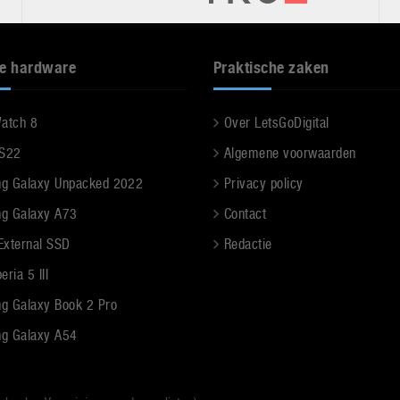
e hardware
Praktische zaken
Watch 8
Over LetsGoDigital
 S22
Algemene voorwaarden
g Galaxy Unpacked 2022
Privacy policy
g Galaxy A73
Contact
 External SSD
Redactie
ria 5 III
g Galaxy Book 2 Pro
g Galaxy A54