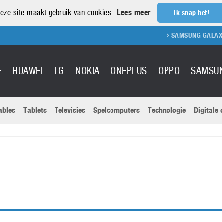
eze site maakt gebruik van cookies.
Lees meer
Ik snap het!
SAMSUNG GALAXY S
E
HUAWEI
LG
NOKIA
ONEPLUS
OPPO
SAMSU
ables
Tablets
Televisies
Spelcomputers
Technologie
Digitale
Actuele nieu
Sony
Panasonic
Vivo
Google
onitoren
Tablets
Xiaomi
Microsoft
pvouwbare
Technologie
Canon
Nintendo
elefoons
Televisies
Nikon
S & Software