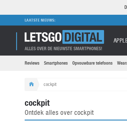
D
LAATSTE NIEUWS:
APPL
ALLES OVER DE NIEUWSTE SMARTPHONES!
Reviews
Smartphones
Opvouwbare telefoons
Wear
Merken submenu
Categorien submenu
Apple
LG
cockpit
Caviar
Motorola
5G
Computer
M
cockpit
Computermuseum
Nokia
Aanbiedingen
Digitale camera’s
O
Ontdek alles over cockpit
Honor
OnePlus
t
Abonnement
DSLR camera’s
Huawei
Oppo
O