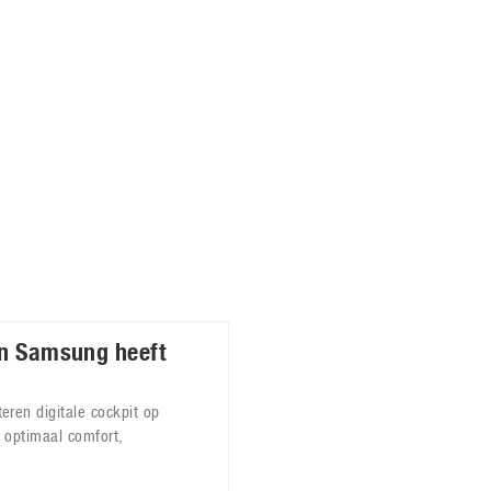
Virtual Reality
Alle merken
Olympus
martphones
Wearables
peakers & HiFi
Alle categorieën
pelcomputers
ysteemcamera’s
an Samsung heeft
ren digitale cockpit op
 optimaal comfort,