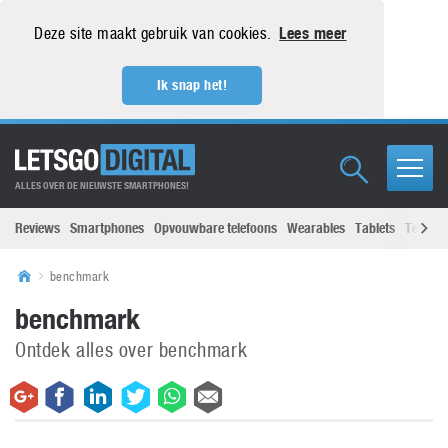
Deze site maakt gebruik van cookies.
Lees meer
Ik snap het!
ALLES OVER DE NIEUWSTE SMARTPHONES!
Reviews
Smartphones
Opvouwbare telefoons
Wearables
Tablets
Televisi
benchmark
benchmark
Ontdek alles over benchmark