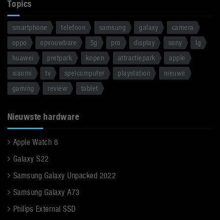
Topics
smartphone
telefoon
samsung
galaxy
camera
oppo
opvouwbare
5g
pro
display
sony
lg
huawei
pretpark
kopen
attractiepark
apple
xiaomi
tv
spelcomputer
playstation
nieuwe
gaming
review
tablet
Nieuwste hardware
Apple Watch 8
Galaxy S22
Samsung Galaxy Unpacked 2022
Samsung Galaxy A73
Philips External SSD