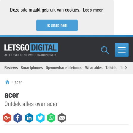
Deze site maakt gebruik van cookies.
Lees meer
Ik snap het!
ALLES OVER DE NIEUWSTE SMARTPHONES!
Reviews
Smartphones
Opvouwbare telefoons
Wearables
Tablets
Televisi
acer
acer
Ontdek alles over acer