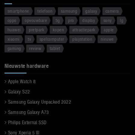
smartphone
telefoon
samsung
galaxy
camera
oppo
opvouwbare
5g
pro
display
sony
lg
huawei
pretpark
kopen
attractiepark
apple
xiaomi
tv
spelcomputer
playstation
nieuwe
gaming
review
tablet
Nieuwste hardware
Apple Watch 8
Galaxy S22
Samsung Galaxy Unpacked 2022
Samsung Galaxy A73
Philips External SSD
Sony Xperia 5 III