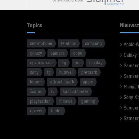
Topics
Nieuwst
smartphone
telefoon
samsung
Apple 
galaxy
camera
oppo
Galaxy
opvouwbare
5g
pro
display
Samsun
sony
lg
huawei
pretpark
Samsun
kopen
attractiepark
apple
Philips
xiaomi
tv
spelcomputer
Sony Xpe
playstation
nieuwe
gaming
Samsun
review
tablet
Samsun