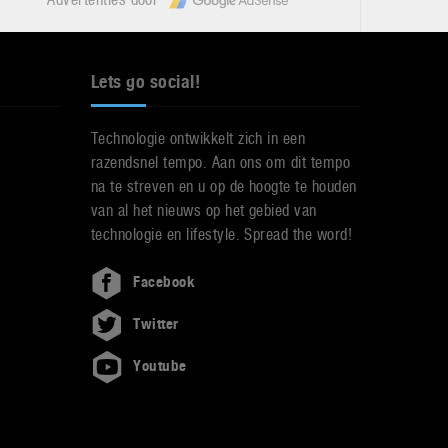
Lets go social!
Technologie ontwikkelt zich in een
razendsnel tempo. Aan ons om dit tempo
na te streven en u op de hoogte te houden
van al het nieuws op het gebied van
technologie en lifestyle. Spread the word!
Facebook
Twitter
Youtube