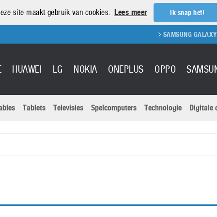
eze site maakt gebruik van cookies.
Lees meer
Ik snap het!
SAMSUNG GALAXY S21
E
HUAWEI
LG
NOKIA
ONEPLUS
OPPO
SAMSU
ables
Tablets
Televisies
Spelcomputers
Technologie
Digitale
Actuele nieu
Sony
Panasonic
Vivo
Google
onitoren
Tablets
Xiaomi
Microsoft
pvouwbare
Technologie
Canon
Nintendo
elefoons
Televisies
Nikon
S & Software