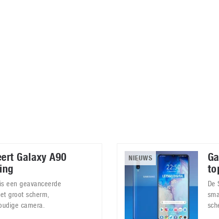
Virtual Reality
Alle merken
Olympus
martphones
Wearables
peakers & HiFi
Alle categorieën
pelcomputers
ysteemcamera’s
ert Galaxy A90
Ga
NIEUWS
ing
to
is een geavanceerde
De 
et groot scherm,
sma
voudige camera.
sch