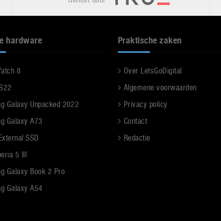
e hardware
Praktische zaken
Watch 8
Over LetsGoDigital
 S22
Algemene voorwaarden
g Galaxy Unpacked 2022
Privacy policy
g Galaxy A73
Contact
 External SSD
Redactie
ria 5 III
g Galaxy Book 2 Pro
g Galaxy A54