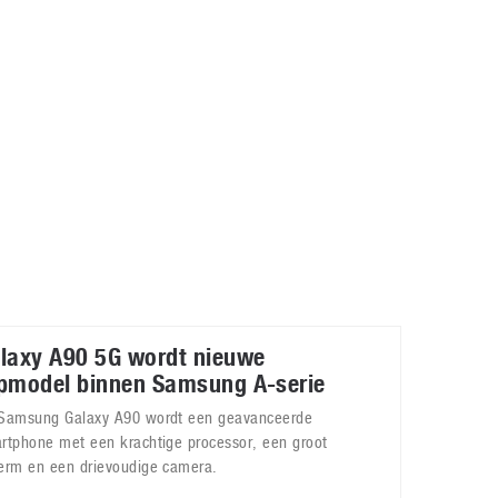
Galaxy
11 augustus 2025
Robot tentoonstelling van Chriet Titulaer in
Bonami Museum
25 oktober 2024
laxy A90 5G wordt nieuwe
pmodel binnen Samsung A-serie
Samsung Galaxy A90 wordt een geavanceerde
rtphone met een krachtige processor, een groot
erm en een drievoudige camera.