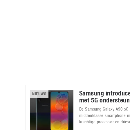
Accessoires
Gratis producten
HTC
Samsung
S
Apps
Hardware
S
Beurzen
Home entertainment
S
Camcorders
Industrie nieuws
S
Samsung introduce
NIEUWS
met 5G ondersteun
De Samsung Galaxy A90 5G 
middenklasse smartphone m
krachtige processor en drie