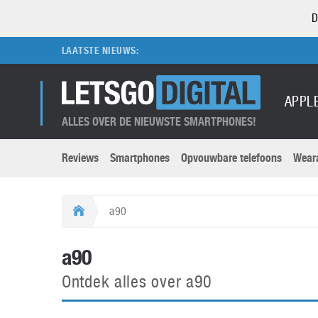
D
LAATSTE NIEUWS:
APPL
ALLES OVER DE NIEUWSTE SMARTPHONES!
Reviews
Smartphones
Opvouwbare telefoons
Wear
Merken submenu
Categorien submenu
Apple
LG
a90
Caviar
Motorola
5G
Computer
M
a90
Computermuseum
Nokia
Aanbiedingen
Digitale camera’s
O
Ontdek alles over a90
Honor
OnePlus
t
Abonnement
DSLR camera’s
Huawei
Oppo
O