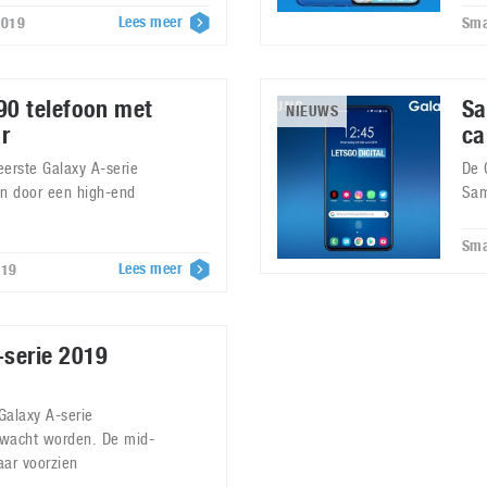
Lees meer
2019
Sma
0 telefoon met
Sa
NIEUWS
r
ca
erste Galaxy A-serie
De 
n door een high-end
Sam
Sma
Lees meer
019
serie 2019
Galaxy A-serie
rwacht worden. De mid-
aar voorzien