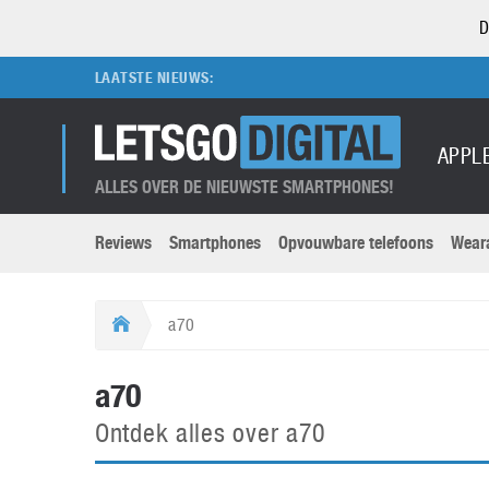
D
LAATSTE NIEUWS:
APPL
ALLES OVER DE NIEUWSTE SMARTPHONES!
Reviews
Smartphones
Opvouwbare telefoons
Wear
Merken submenu
Categorien submenu
Apple
LG
a70
Caviar
Motorola
5G
Computer
M
a70
Computermuseum
Nokia
Aanbiedingen
Digitale camera’s
O
Ontdek alles over a70
Honor
OnePlus
t
Abonnement
DSLR camera’s
Huawei
Oppo
O