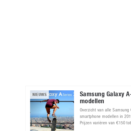
Accessoires
Gratis producten
HTC
Samsung
S
Apps
Hardware
S
Beurzen
Home entertainment
S
Camcorders
Industrie nieuws
S
Samsung Galaxy A-
NIEUWS
modellen
Overzicht van alle Samsung 
smartphone modellen in 2019
Prijzen variëren van €150 to