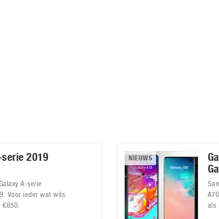
Virtual Reality
Alle merken
Olympus
martphones
Wearables
peakers & HiFi
Alle categorieën
pelcomputers
ysteemcamera’s
serie 2019
Ga
NIEUWS
Ga
Galaxy A-serie
Sam
. Voor ieder wat wils.
A70
t €650.
als