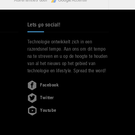
Lets go social!
Technologie ontwikkelt zich in een
razendsnel tempo. Aan ons om dit tempo
na te streven en u op de hoogte te houden
van al het nieuws op het gebied van
technologie en lifestyle. Spread the word!
Facebook
Twitter
Youtube