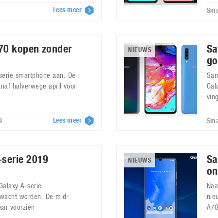
Lees meer
Sma
70 kopen zonder
Sa
NIEUWS
go
serie smartphone aan. De
Sam
anaf halverwege april voor
Gal
vin
Lees meer
9
Sma
serie 2019
Sa
NIEUWS
on
Galaxy A-serie
Naa
rwacht worden. De mid-
nie
aar voorzien
A70