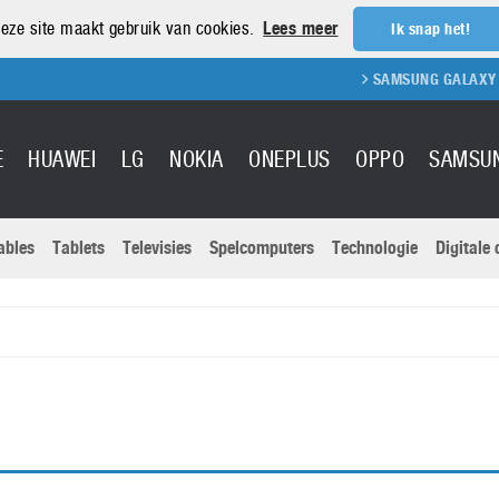
eze site maakt gebruik van cookies.
Lees meer
Ik snap het!
SAMSUNG GALAXY S21
E
HUAWEI
LG
NOKIA
ONEPLUS
OPPO
SAMSU
ables
Tablets
Televisies
Spelcomputers
Technologie
Digitale
Actuele nieu
Sony
Panasonic
Vivo
Google
onitoren
Tablets
Xiaomi
Microsoft
pvouwbare
Technologie
Canon
Nintendo
elefoons
Televisies
Nikon
S & Software