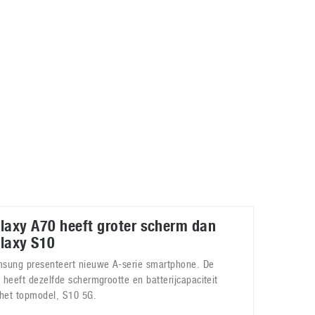
Galaxy
11 augustus 2025
Robot tentoonstelling van Chriet Titulaer in
Bonami Museum
25 oktober 2024
laxy A70 heeft groter scherm dan
laxy S10
sung presenteert nieuwe A-serie smartphone. De
 heeft dezelfde schermgrootte en batterijcapaciteit
 het topmodel, S10 5G.