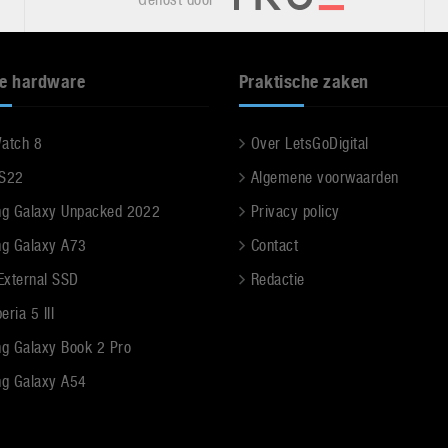
e hardware
Praktische zaken
Watch 8
Over LetsGoDigital
 S22
Algemene voorwaarden
g Galaxy Unpacked 2022
Privacy policy
g Galaxy A73
Contact
 External SSD
Redactie
ria 5 III
g Galaxy Book 2 Pro
g Galaxy A54