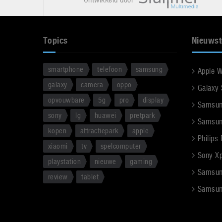
Topics
Nieuwst
smartphone
telefoon
samsung
Apple 
galaxy
camera
oppo
Galaxy
opvouwbare
5g
pro
display
Samsun
sony
lg
huawei
pretpark
Samsun
kopen
attractiepark
apple
Philips
xiaomi
tv
spelcomputer
Sony Xpe
playstation
nieuwe
gaming
Samsun
review
tablet
Samsun