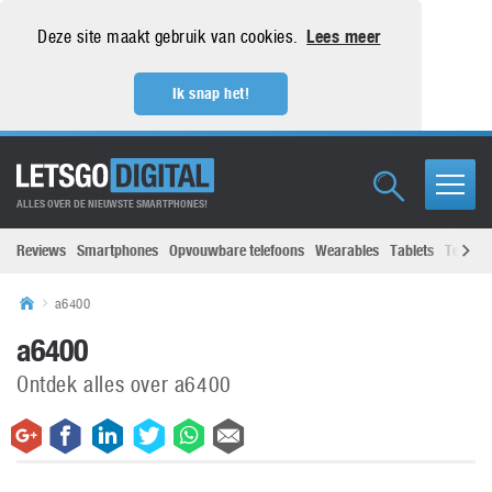
Deze site maakt gebruik van cookies.
Lees meer
Ik snap het!
ALLES OVER DE NIEUWSTE SMARTPHONES!
Reviews
Smartphones
Opvouwbare telefoons
Wearables
Tablets
Televisi
a6400
a6400
Ontdek alles over a6400