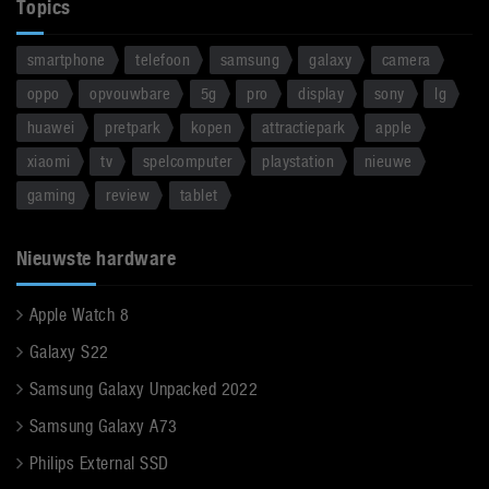
Topics
smartphone
telefoon
samsung
galaxy
camera
oppo
opvouwbare
5g
pro
display
sony
lg
huawei
pretpark
kopen
attractiepark
apple
xiaomi
tv
spelcomputer
playstation
nieuwe
gaming
review
tablet
Nieuwste hardware
Apple Watch 8
Galaxy S22
Samsung Galaxy Unpacked 2022
Samsung Galaxy A73
Philips External SSD