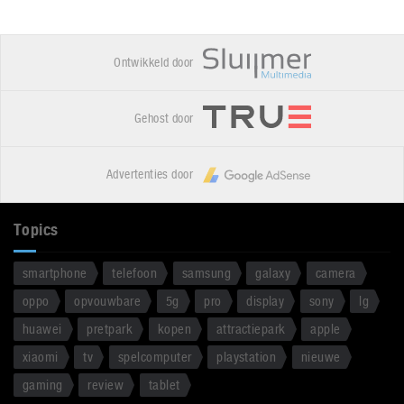
Ontwikkeld door
Gehost door
Advertenties door
Topics
smartphone
telefoon
samsung
galaxy
camera
oppo
opvouwbare
5g
pro
display
sony
lg
huawei
pretpark
kopen
attractiepark
apple
xiaomi
tv
spelcomputer
playstation
nieuwe
gaming
review
tablet