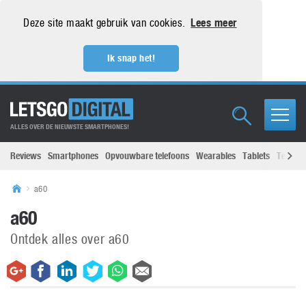
Deze site maakt gebruik van cookies.
Lees meer
Ik snap het!
ALLES OVER DE NIEUWSTE SMARTPHONES!
Reviews
Smartphones
Opvouwbare telefoons
Wearables
Tablets
Televisi
a60
a60
Ontdek alles over a60