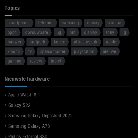
Topics
smartphone
telefoon
samsung
galaxy
camera
oppo
opvouwbare
5g
pro
display
sony
lg
huawei
pretpark
kopen
attractiepark
apple
xiaomi
tv
spelcomputer
playstation
nieuwe
gaming
review
tablet
Nieuwste hardware
Apple Watch 8
Galaxy S22
Samsung Galaxy Unpacked 2022
Samsung Galaxy A73
Philips External SSD