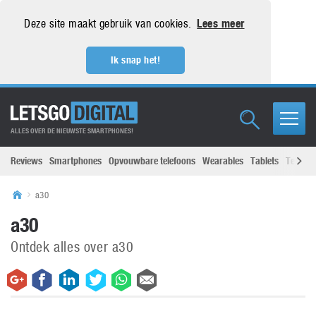
Deze site maakt gebruik van cookies.
Lees meer
Ik snap het!
ALLES OVER DE NIEUWSTE SMARTPHONES!
Reviews
Smartphones
Opvouwbare telefoons
Wearables
Tablets
Televisi
a30
a30
Ontdek alles over a30