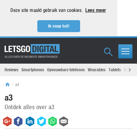
Deze site maakt gebruik van cookies.
Lees meer
Ik snap het!
ALLES OVER DE NIEUWSTE SMARTPHONES!
Reviews
Smartphones
Opvouwbare telefoons
Wearables
Tablets
Televisi
a3
a3
Ontdek alles over a3