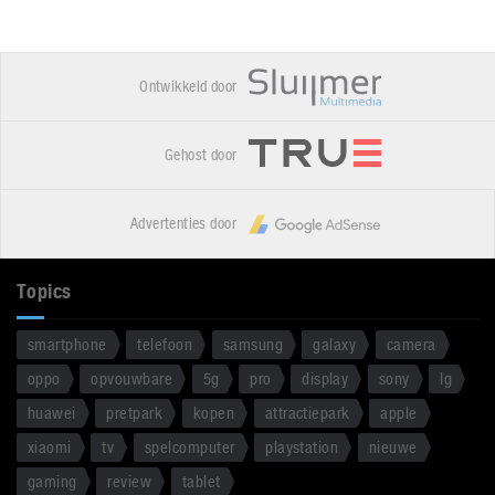
Ontwikkeld door
Gehost door
Advertenties door
Topics
smartphone
telefoon
samsung
galaxy
camera
oppo
opvouwbare
5g
pro
display
sony
lg
huawei
pretpark
kopen
attractiepark
apple
xiaomi
tv
spelcomputer
playstation
nieuwe
gaming
review
tablet