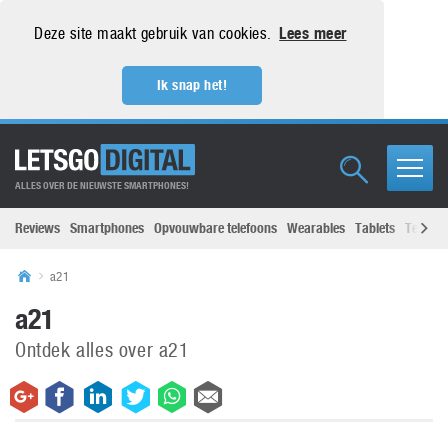
Deze site maakt gebruik van cookies.
Lees meer
Ik snap het!
ALLES OVER DE NIEUWSTE SMARTPHONES!
Reviews
Smartphones
Opvouwbare telefoons
Wearables
Tablets
Televisi
a21
a21
Ontdek alles over a21