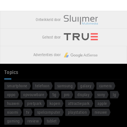
Ontwikkeld door
Gehost door
Advertenties door
Topics
smartphone
telefoon
samsung
galaxy
camera
oppo
opvouwbare
5g
pro
display
sony
lg
huawei
pretpark
kopen
attractiepark
apple
xiaomi
tv
spelcomputer
playstation
nieuwe
gaming
review
tablet