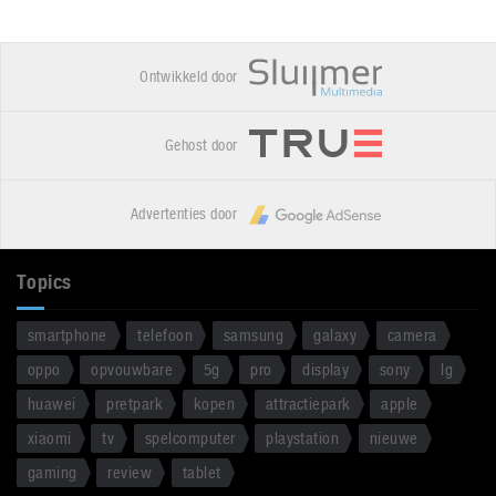
Ontwikkeld door
Gehost door
Advertenties door
Topics
smartphone
telefoon
samsung
galaxy
camera
oppo
opvouwbare
5g
pro
display
sony
lg
huawei
pretpark
kopen
attractiepark
apple
xiaomi
tv
spelcomputer
playstation
nieuwe
gaming
review
tablet