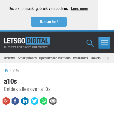
Deze site maakt gebruik van cookies.
Lees meer
Ik snap het!
ALLES OVER DE NIEUWSTE SMARTPHONES!
Reviews
Smartphones
Opvouwbare telefoons
Wearables
Tablets
Televisi
a10s
a10s
Ontdek alles over a10s