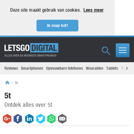
Deze site maakt gebruik van cookies.
Lees meer
Ik snap het!
ALLES OVER DE NIEUWSTE SMARTPHONES!
Reviews
Smartphones
Opvouwbare telefoons
Wearables
Tablets
Televisi
5t
5t
Ontdek alles over 5t