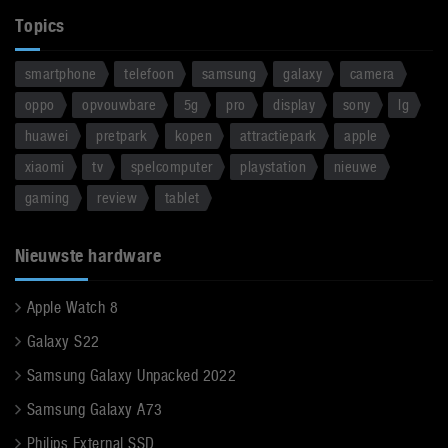
Topics
smartphone
telefoon
samsung
galaxy
camera
oppo
opvouwbare
5g
pro
display
sony
lg
huawei
pretpark
kopen
attractiepark
apple
xiaomi
tv
spelcomputer
playstation
nieuwe
gaming
review
tablet
Nieuwste hardware
Apple Watch 8
Galaxy S22
Samsung Galaxy Unpacked 2022
Samsung Galaxy A73
Philips External SSD