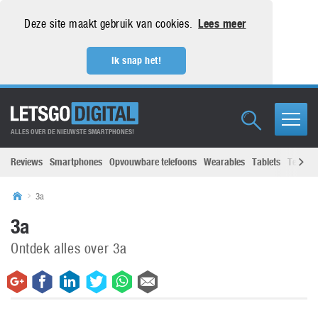
Deze site maakt gebruik van cookies.
Lees meer
Ik snap het!
ALLES OVER DE NIEUWSTE SMARTPHONES!
Reviews
Smartphones
Opvouwbare telefoons
Wearables
Tablets
Televisi
3a
3a
Ontdek alles over 3a