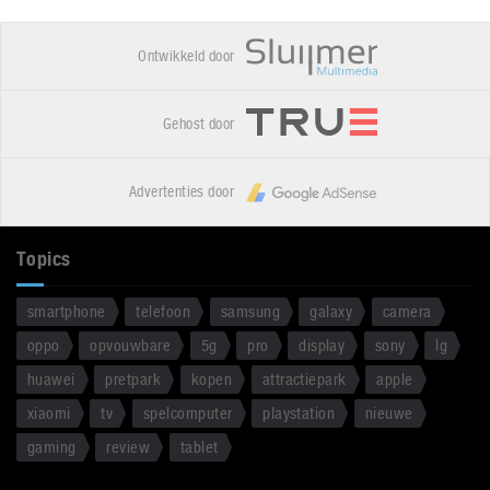
Ontwikkeld door
Gehost door
Advertenties door
Topics
smartphone
telefoon
samsung
galaxy
camera
oppo
opvouwbare
5g
pro
display
sony
lg
huawei
pretpark
kopen
attractiepark
apple
xiaomi
tv
spelcomputer
playstation
nieuwe
gaming
review
tablet