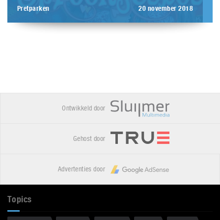
Pretparken
20 november 2018
Ontwikkeld door
Gehost door
Advertenties door
Topics