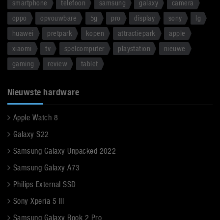
smartphone
telefoon
samsung
galaxy
camera
oppo
opvouwbare
5g
pro
display
sony
lg
huawei
pretpark
kopen
attractiepark
apple
xiaomi
tv
spelcomputer
playstation
nieuwe
gaming
review
tablet
Nieuwste hardware
Apple Watch 8
Galaxy S22
Samsung Galaxy Unpacked 2022
Samsung Galaxy A73
Philips External SSD
Sony Xperia 5 III
Samsung Galaxy Book 2 Pro