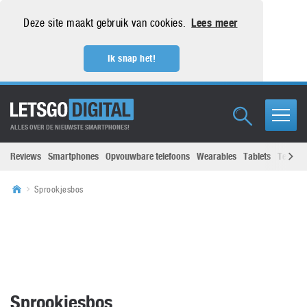
Deze site maakt gebruik van cookies.
Lees meer
Ik snap het!
ALLES OVER DE NIEUWSTE SMARTPHONES!
Reviews
Smartphones
Opvouwbare telefoons
Wearables
Tablets
Televisi
Sprookjesbos
Sprookjesbos