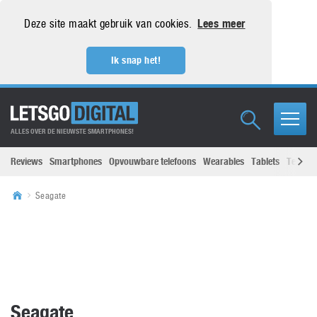
Deze site maakt gebruik van cookies.
Lees meer
Ik snap het!
ALLES OVER DE NIEUWSTE SMARTPHONES!
Reviews
Smartphones
Opvouwbare telefoons
Wearables
Tablets
Televisi
Seagate
Seagate