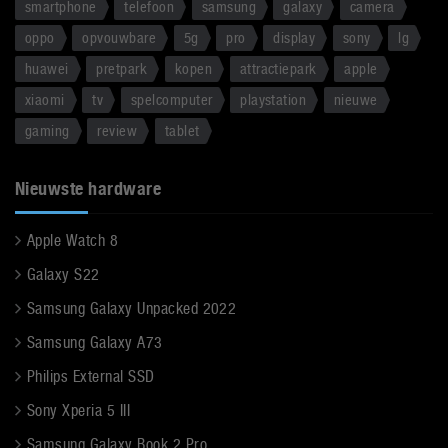
smartphone
telefoon
samsung
galaxy
camera
oppo
opvouwbare
5g
pro
display
sony
lg
huawei
pretpark
kopen
attractiepark
apple
xiaomi
tv
spelcomputer
playstation
nieuwe
gaming
review
tablet
Nieuwste hardware
Apple Watch 8
Galaxy S22
Samsung Galaxy Unpacked 2022
Samsung Galaxy A73
Philips External SSD
Sony Xperia 5 III
Samsung Galaxy Book 2 Pro