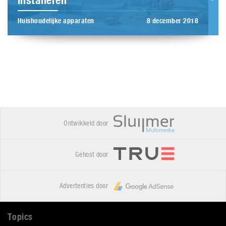
installeren
Huishoudelijke apparaten
8 december 2018
Ontwikkeld door
Gehost door
Advertenties door
Topics