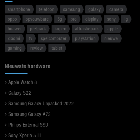
smartphone
telefoon
samsung
galaxy
camera
oppo
opvouwbare
5g
pro
display
sony
lg
huawei
pretpark
kopen
attractiepark
apple
xiaomi
tv
spelcomputer
playstation
nieuwe
gaming
review
tablet
Nieuwste hardware
Apple Watch 8
Galaxy S22
Samsung Galaxy Unpacked 2022
Samsung Galaxy A73
Philips External SSD
Sony Xperia 5 III