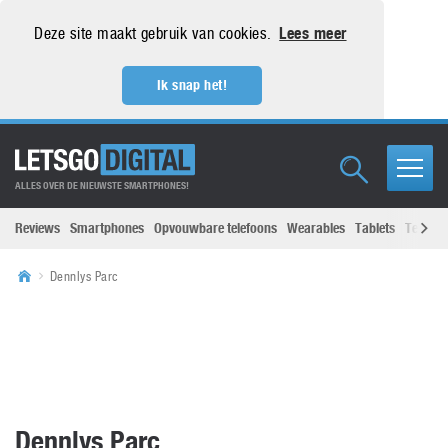
Deze site maakt gebruik van cookies.
Lees meer
Ik snap het!
ALLES OVER DE NIEUWSTE SMARTPHONES!
Reviews
Smartphones
Opvouwbare telefoons
Wearables
Tablets
Televisi
Dennlys Parc
Dennlys Parc