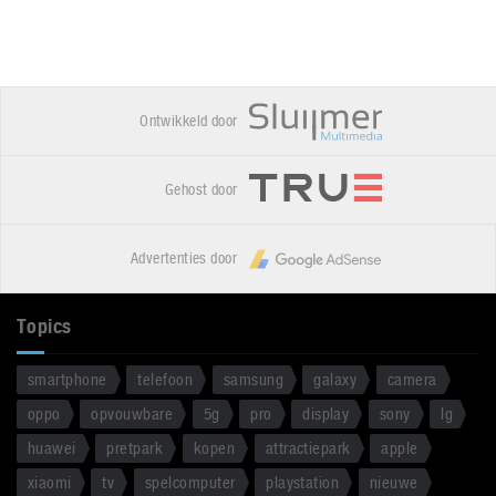
Ontwikkeld door
Gehost door
Advertenties door
Topics
smartphone
telefoon
samsung
galaxy
camera
oppo
opvouwbare
5g
pro
display
sony
lg
huawei
pretpark
kopen
attractiepark
apple
xiaomi
tv
spelcomputer
playstation
nieuwe