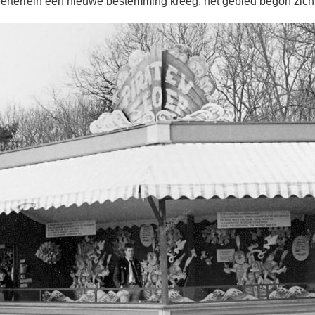
eerterrein een nieuwe bestemming kreeg, het gebied begon zich 