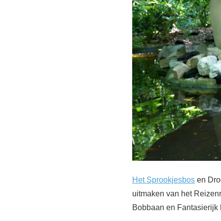
Het Sprookjesbos
en Droo
uitmaken van het Reizenr
Bobbaan en Fantasierijk 