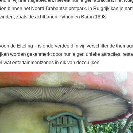
ld in vijf themagebieden, met elk hun eigen attracties. Het Ruigr
en binnen het Noord-Brabantse pretpark. In Ruigrijk kan je nam
g vinden, zoals de achtbanen Python en Baron 1898.
woon de Efteling – is onderverdeeld in vijf verschillende themag
jken worden gekenmerkt door hun eigen unieke attracties, resta
el wat entertainmentzones in elk van deze rijken.