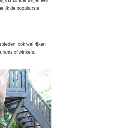
ijk is zonder twijfel één
elijk de populairste
ebieden, ook wel rijken
urants of winkels.