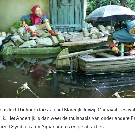
mvlucht behoren toe aan het Marerijk, terwijl Carnaval Festiva
ijk. Het Anderrijk is dan weer de thuisbasis van onder andere 
heeft Symbolica en Aquanura als enige attracties.