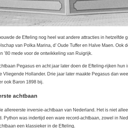
uwde de Efteling nog heel wat andere attracties in hetzelfde 
elschap van Polka Marina, d’ Oude Tuffer en Halve Maen. Ook 
n ’80 mede voor de ontwikkeling van Ruigrijk.
tbaan Pegasus en acht jaar later doen de Efteling-rijken hun i
e Vliegende Hollander. Drie jaar later maakte Pegasus dan weer
r ook Baron 1898 bij.
erste achtbaan
de allereerste inversie-achtbaan van Nederland. Het is niet alle
nd. Python was indertijd een ware record-achtbaan, zowel in Ned
chtbaan een klassieker in de Efteling.