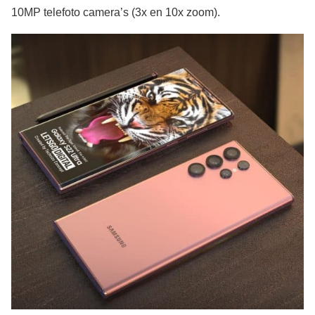
10MP telefoto camera’s (3x en 10x zoom).