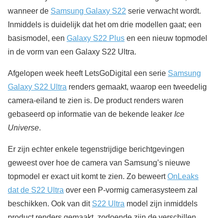
wanneer de
Samsung Galaxy S22
serie verwacht wordt.
Inmiddels is duidelijk dat het om drie modellen gaat; een
basismodel, een
Galaxy S22 Plus
en een nieuw topmodel
in de vorm van een Galaxy S22 Ultra.
Afgelopen week heeft LetsGoDigital een serie
Samsung
Galaxy S22 Ultra
renders gemaakt, waarop een tweedelig
camera-eiland te zien is. De product renders waren
gebaseerd op informatie van de bekende leaker
Ice
Universe
.
Er zijn echter enkele tegenstrijdige berichtgevingen
geweest over hoe de camera van Samsung’s nieuwe
topmodel er exact uit komt te zien. Zo beweert
OnLeaks
dat de S22 Ultra
over een P-vormig camerasysteem zal
beschikken. Ook van dit
S22 Ultra
model zijn inmiddels
product renders gemaakt, zodoende zijn de verschillen