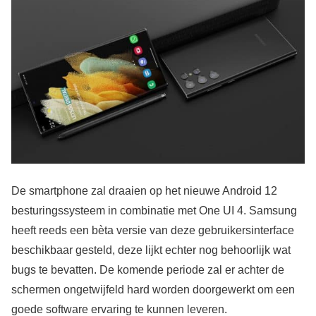
De smartphone zal draaien op het nieuwe Android 12
besturingssysteem in combinatie met One UI 4. Samsung
heeft reeds een bèta versie van deze gebruikersinterface
beschikbaar gesteld, deze lijkt echter nog behoorlijk wat
bugs te bevatten. De komende periode zal er achter de
schermen ongetwijfeld hard worden doorgewerkt om een
goede software ervaring te kunnen leveren.