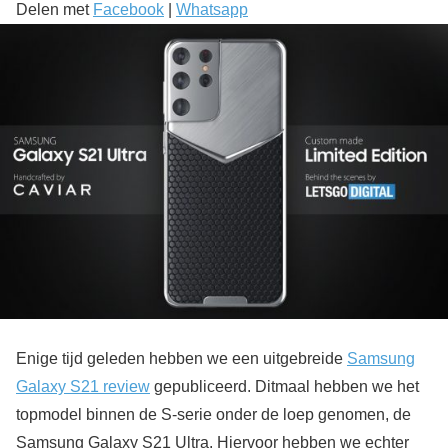
Delen met
Facebook
|
Whatsapp
Enige tijd geleden hebben we een uitgebreide
Samsung
Galaxy S21 review
gepubliceerd. Ditmaal hebben we het
topmodel binnen de S-serie onder de loep genomen, de
Samsung Galaxy S21 Ultra. Hiervoor hebben we echter