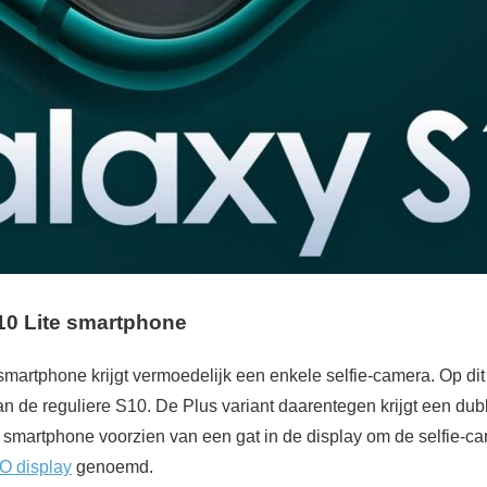
0 Lite smartphone
martphone krijgt vermoedelijk een enkele selfie-camera. Op dit 
an de reguliere S10. De Plus variant daarentegen krijgt een dubb
 smartphone voorzien van een gat in de display om de selfie-cam
y-O display
genoemd.