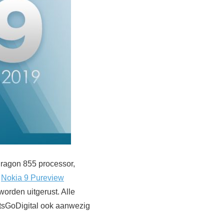
ragon 855 processor,
e
Nokia 9 Pureview
orden uitgerust. Alle
tsGoDigital ook aanwezig