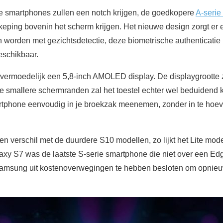
e smartphones zullen een notch krijgen, de goedkopere
A-serie
keping bovenin het scherm krijgen. Het nieuwe design zorgt er 
an worden met gezichtsdetectie, deze biometrische authenticatie
eschikbaar.
t vermoedelijk een 5,8-inch AMOLED display. De displaygroott
de smallere schermranden zal het toestel echter wel beduidend 
artphone eenvoudig in je broekzak meenemen, zonder in te hoe
een verschil met de duurdere S10 modellen, zo lijkt het Lite m
laxy S7 was de laatste S-serie smartphone die niet over een Edg
 Samsung uit kostenoverwegingen te hebben besloten om opnieuw