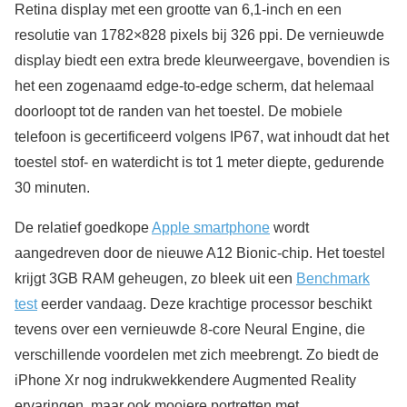
Retina display met een grootte van 6,1-inch en een
resolutie van 1782×828 pixels bij 326 ppi. De vernieuwde
display biedt een extra brede kleurweergave, bovendien is
het een zogenaamd edge-to-edge scherm, dat helemaal
doorloopt tot de randen van het toestel. De mobiele
telefoon is gecertificeerd volgens IP67, wat inhoudt dat het
toestel stof- en waterdicht is tot 1 meter diepte, gedurende
30 minuten.
De relatief goedkope
Apple smartphone
wordt
aangedreven door de nieuwe A12 Bionic-chip. Het toestel
krijgt 3GB RAM geheugen, zo bleek uit een
Benchmark
test
eerder vandaag. Deze krachtige processor beschikt
tevens over een vernieuwde 8-core Neural Engine, die
verschillende voordelen met zich meebrengt. Zo biedt de
iPhone Xr nog indrukwekkendere Augmented Reality
ervaringen, maar ook mooiere portretten met