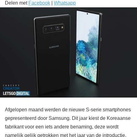
Delen met
Facebook
|
Whatsapp
Afgelopen maand werden de nieuwe S-serie smartphones
gepresenteerd door Samsung. Dit jaar kiest de Koreaanse
fabrikant voor een iets andere benaming, deze wordt
namelijk gelijk getrokken met het jaar van de introductie.