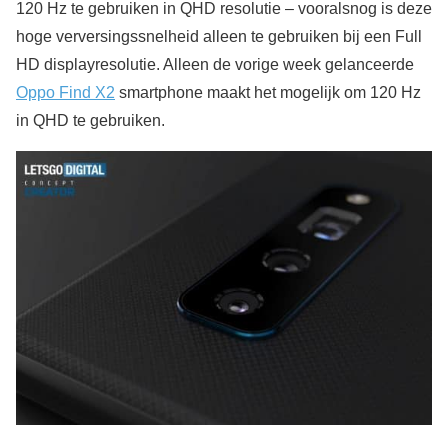
120 Hz te gebruiken in QHD resolutie – vooralsnog is deze
hoge verversingssnelheid alleen te gebruiken bij een Full
HD displayresolutie. Alleen de vorige week gelanceerde
Oppo Find X2
smartphone maakt het mogelijk om 120 Hz
in QHD te gebruiken.