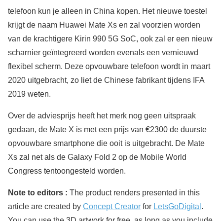
telefoon kun je alleen in China kopen. Het nieuwe toestel
krijgt de naam Huawei Mate Xs en zal voorzien worden
van de krachtigere Kirin 990 5G SoC, ook zal er een nieuw
scharnier geïntegreerd worden evenals een vernieuwd
flexibel scherm. Deze opvouwbare telefoon wordt in maart
2020 uitgebracht, zo liet de Chinese fabrikant tijdens IFA
2019 weten.
Over de adviesprijs heeft het merk nog geen uitspraak
gedaan, de Mate X is met een prijs van €2300 de duurste
opvouwbare smartphone die ooit is uitgebracht. De Mate
Xs zal net als de Galaxy Fold 2 op de Mobile World
Congress tentoongesteld worden.
Note to editors :
The product renders presented in this
article are created by
Concept Creator
for
LetsGoDigital
.
You can use the 3D artwork for free, as long as you include