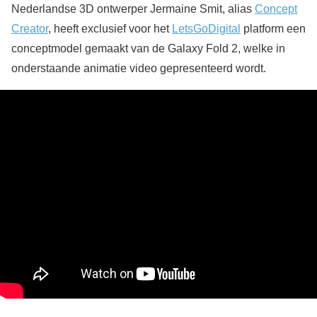
Nederlandse 3D ontwerper Jermaine Smit, alias
Concept
Creator
, heeft exclusief voor het
LetsGoDigital
platform een
conceptmodel gemaakt van de Galaxy Fold 2, welke in
onderstaande animatie video gepresenteerd wordt.