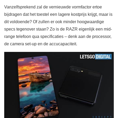
Vanzelfsprekend zal de vernieuwde vormfactor ertoe
bijdragen dat het toestel een lagere kostprijs krijgt, maar is
dit voldoende? Of zullen er ook minder hoogwaardige
specs tegenover staan? Zo is de RAZR eigenlijk een mid-
range telefoon qua specificaties – denk aan de processor,
de camera set-up en de accucapaciteit.