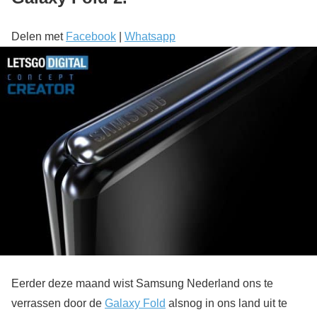
Delen met
Facebook
|
Whatsapp
Eerder deze maand wist Samsung Nederland ons te
verrassen door de
Galaxy Fold
alsnog in ons land uit te