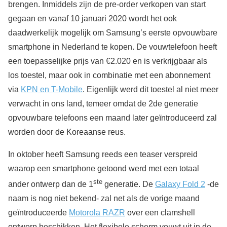
brengen. Inmiddels zijn de pre-order verkopen van start
gegaan en vanaf 10 januari 2020 wordt het ook
daadwerkelijk mogelijk om Samsung’s eerste opvouwbare
smartphone in Nederland te kopen. De vouwtelefoon heeft
een toepasselijke prijs van €2.020 en is verkrijgbaar als
los toestel, maar ook in combinatie met een abonnement
via
KPN en T-Mobile
. Eigenlijk werd dit toestel al niet meer
verwacht in ons land, temeer omdat de 2de generatie
opvouwbare telefoons een maand later geïntroduceerd zal
worden door de Koreaanse reus.
In oktober heeft Samsung reeds een teaser verspreid
waarop een smartphone getoond werd met een totaal
ste
ander ontwerp dan de 1
generatie. De
Galaxy Fold 2
-de
naam is nog niet bekend- zal net als de vorige maand
geïntroduceerde
Motorola RAZR
over een clamshell
ontwerp beschikken. Het flexibele scherm vouwt uit in de