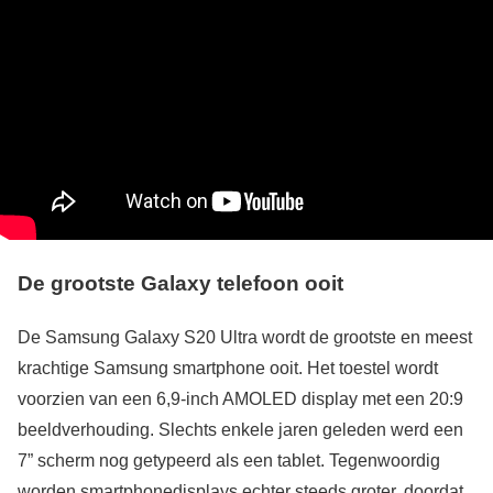
De grootste Galaxy telefoon ooit
De Samsung Galaxy S20 Ultra wordt de grootste en meest
krachtige Samsung smartphone ooit. Het toestel wordt
voorzien van een 6,9-inch AMOLED display met een 20:9
beeldverhouding. Slechts enkele jaren geleden werd een
7” scherm nog getypeerd als een tablet. Tegenwoordig
worden smartphonedisplays echter steeds groter, doordat