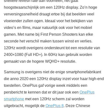
snellere refresh rate dan voorheen, het gaat
hoogstwaarschijnlijk om een 120Hz display. Zo’n hoge
verversingssnelheid draagt ertoe bij dat beelden veel
vloeiender zullen ogen. Ideaal voor het bekijken van
video’s en films, maar natuurlijk ook voor het mobiel
gamen. Met name bij First Person Shooters kan elke
seconde het verschil maken tussen winst en verlies.
120Hz wordt overigens ondersteunt tot een resolutie van
2400×1080 (Full HD+). In 60Hz kan gebruik worden
gemaakt van de hogere WQHD+ resolutie.
Samsung is overigens niet de enige smartphonefabrikant
die anno 2020 een 120Hz display inzet voor haar high-end
toestellen. OnePlus gaf vorige week middels een
persbericht te kennen dat er dit jaar ook een
OnePlus
smartphone
met een 120Hz scherm zal worden
uitgebracht, mogelijk de
OnePlus 8
. Deze Chinese