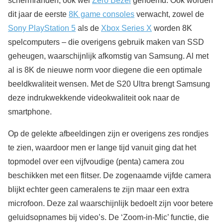
schermranden, ook wel
Zero Bezel
genoemd. Ook worden
dit jaar de eerste
8K game consoles
verwacht, zowel de
Sony PlayStation 5
als de
Xbox Series X
worden 8K
spelcomputers – die overigens gebruik maken van SSD
geheugen, waarschijnlijk afkomstig van Samsung. Al met
al is 8K de nieuwe norm voor diegene die een optimale
beeldkwaliteit wensen. Met de S20 Ultra brengt Samsung
deze indrukwekkende videokwaliteit ook naar de
smartphone.
Op de gelekte afbeeldingen zijn er overigens zes rondjes
te zien, waardoor men er lange tijd vanuit ging dat het
topmodel over een vijfvoudige (penta) camera zou
beschikken met een flitser. De zogenaamde vijfde camera
blijkt echter geen cameralens te zijn maar een extra
microfoon. Deze zal waarschijnlijk bedoelt zijn voor betere
geluidsopnames bij video’s. De ‘Zoom-in-Mic’ functie, die