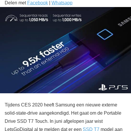
Delen met
Facebook
|
Whatsapp
Tijdens CES 2020 heeft Samsung een nieuwe externe
solid-state-drive aangekondigd. Het gaat om de Portable
Drive SSD T7 Touch. In juni afgelopen jaar wist
LetsGoDigital al te melden dat er een
SSD T7
model aan