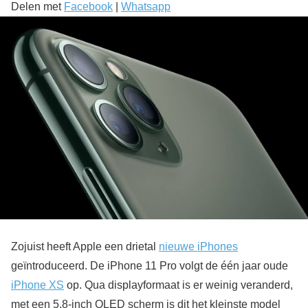
Delen met
Facebook
|
Whatsapp
Zojuist heeft Apple een drietal
nieuwe iPhones
geïntroduceerd. De iPhone 11 Pro volgt de één jaar oude
iPhone XS
op. Qua displayformaat is er weinig veranderd,
met een 5,8-inch OLED scherm is dit het kleinste model