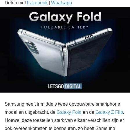
Delen met
Facebook
|
Whatsapp
Samsung heeft inmiddels twee opvouwbare smartphone
modellen uitgebracht, de
Galaxy Fold
en de
Galaxy Z Flip
.
Hoewel deze toestellen sterk van elkaar verschillen zijn er
ook overeenkomsten te bespeuren, zo heeft Samsung