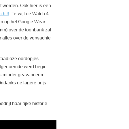
t worden. Ook hier is een
ch 3
. Terwijl de Watch 4
en op het Google Wear
mm) over de toonbank zal
r alles over de verwachte
raadloze oordopjes
tstgenoemde werd begin
ts minder geavanceerd
 Ondanks de lagere prijs
rijf haar rijke historie