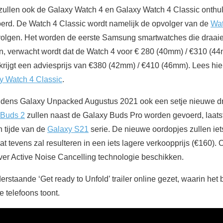
 zullen ook de Galaxy Watch 4 en Galaxy Watch 4 Classic onthul
erd. De Watch 4 Classic wordt namelijk de opvolger van de
Wat
olgen. Het worden de eerste Samsung smartwatches die draai
, verwacht wordt dat de Watch 4 voor € 280 (40mm) / €310 (44
krijgt een adviesprijs van €380 (42mm) / €410 (46mm). Lees hie
y Watch 4 Classic
.
tijdens Galaxy Unpacked Augustus 2021 ook een setje nieuwe d
 Buds 2
zullen naast de Galaxy Buds Pro worden gevoerd, laa
n tijde van de
Galaxy S21
serie. De nieuwe oordopjes zullen ie
at tevens zal resulteren in een iets lagere verkoopprijs (€160).
over Active Noise Cancelling technologie beschikken.
taande ‘Get ready to Unfold’ trailer online gezet, waarin het bed
 telefoons toont.