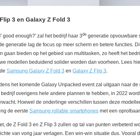
Flip 3 en
Galaxy Z Fold 3
de
’ good enough?’ zal het bedrijf haar 3
generatie opvouwbare 
de generatie lag de focus op meer scherm en betere functies. Di
gaan bieden op het gebied van multitasken, zo heeft het bedrij
we modellen beduidend solider worden dan voorheen. Lees hier 
 de
Samsung Galaxy Z Fold 3
en
Galaxy Z Flip 3
.
ijdens het komende Galaxy Unpacked event zal uitgaan naar de
et bedrijf overigens hele andere plannen te hebben, in 2022 wor
rwacht. Hoewel de onderlinge verschillen tussen deze modelle
ing de eerste
Samsung rollable smartphones
met een oprolbaar
iet, de Z Fold 3 en Z Flip 3 zullen op tal van punten verbeterd 
chte van vorig jaar verlagen. Een win-win situatie dus. Vooral 