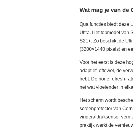
Wat mag je van de 
Qua functies biedt deze L
Ultra. Het topmodel van 
S21+. Zo beschikt de Ult
(3200×1440 pixels) en ee
Voor het eerst is deze h
adaptief, oftewel, de ve
hebt. De hoge refresh-rat
net wat vloeiender in elka
Het scherm wordt bescher
screenprotector van Corni
vingerafdruksensor verni
praktijk werkt de vernieu