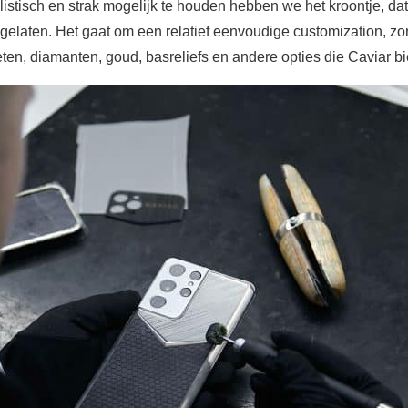
stisch en strak mogelijk te houden hebben we het kroontje, dat
gelaten. Het gaat om een relatief eenvoudige customization, z
ten, diamanten, goud, basreliefs en andere opties die Caviar bi