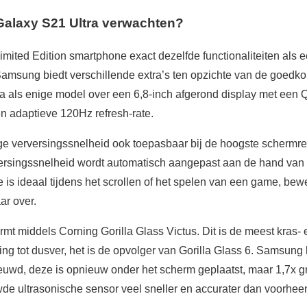
Galaxy S21 Ultra verwachten?
imited Edition smartphone exact dezelfde functionaliteiten als
Samsung biedt verschillende extra’s ten opzichte van de goedk
ra als enige model over een 6,8-inch afgerond display met een 
n adaptieve 120Hz refresh-rate.
oge verversingssnelheid ook toepasbaar bij de hoogste schermre
rversingssnelheid wordt automatisch aangepast aan de hand van d
e is ideaal tijdens het scrollen of het spelen van een game, b
ar over.
mt middels Corning Gorilla Glass Victus. Dit is de meest kras-
ng tot dusver, het is de opvolger van Gorilla Glass 6. Samsung 
euwd, deze is opnieuw onder het scherm geplaatst, maar 1,7x gr
wde ultrasonische sensor veel sneller en accurater dan voorhee