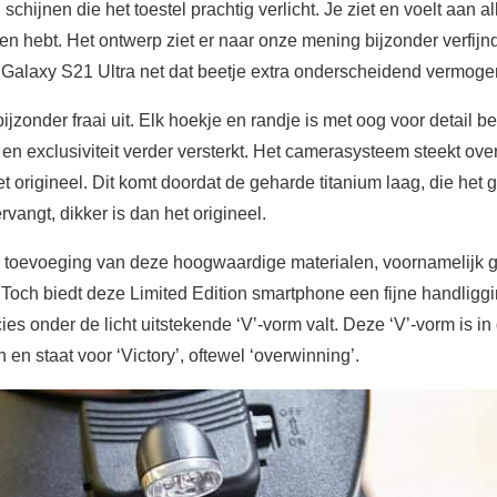
 schijnen die het toestel prachtig verlicht. Je ziet en voelt aan a
en hebt. Het ontwerp ziet er naar onze mening bijzonder verfijnd 
e Galaxy S21 Ultra net dat beetje extra onderscheidend vermoge
ijzonder fraai uit. Elk hoekje en randje is met oog voor detail b
en exclusiviteit verder versterkt. Het camerasysteem steekt ov
het origineel. Dit komt doordat de geharde titanium laag, die he
angt, dikker is dan het origineel.
 toevoeging van deze hoogwaardige materialen, voornamelijk g
 Toch biedt deze Limited Edition smartphone een fijne handligg
ies onder de licht uitstekende ‘V’-vorm valt. Deze ‘V’-vorm is i
 en staat voor ‘Victory’, oftewel ‘overwinning’.