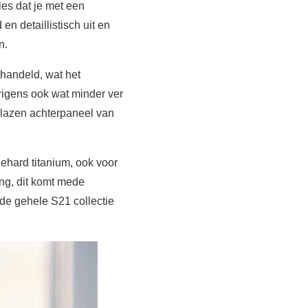
lles dat je met een
en detaillistisch uit en
n.
ehandeld, wat het
erigens ook wat minder ver
t glazen achterpaneel van
ehard titanium, ook voor
ing, dit komt mede
n de gehele S21 collectie