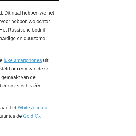
d. Ditmaal hebben we het
rvoor hebben we echter
Het Russische bedrijf
waardige en duurzame
ie
luxe smartphones
uit,
esteld om een van deze
ik gemaakt van de
 er ook slechts één
 aan het
White Alligator
tuur als de
Gold Ox