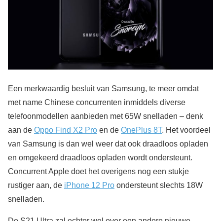
Een merkwaardig besluit van Samsung, te meer omdat
met name Chinese concurrenten inmiddels diverse
telefoonmodellen aanbieden met 65W snelladen – denk
aan de
Oppo Find X2 Pro
en de
OnePlus 8T
. Het voordeel
van Samsung is dan wel weer dat ook draadloos opladen
en omgekeerd draadloos opladen wordt ondersteunt.
Concurrent Apple doet het overigens nog een stukje
rustiger aan, de
iPhone 12 Pro
ondersteunt slechts 18W
snelladen.
De S21 Ultra zal echter wel over een andere nieuwe