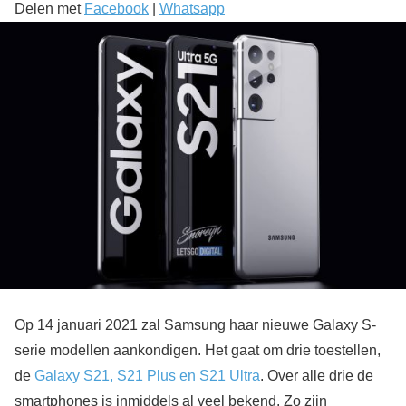
Delen met
Facebook
|
Whatsapp
Op 14 januari 2021 zal Samsung haar nieuwe Galaxy S-
serie modellen aankondigen. Het gaat om drie toestellen,
de
Galaxy S21, S21 Plus en S21 Ultra
. Over alle drie de
smartphones is inmiddels al veel bekend. Zo zijn