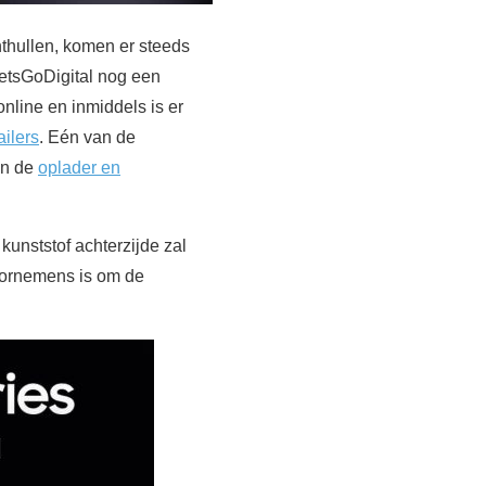
thullen, komen er steeds
LetsGoDigital nog een
online en inmiddels is er
ailers
. Eén van de
an de
oplader en
kunststof achterzijde zal
oornemens is om de