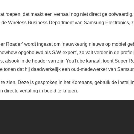
at roepen, dat maakt een verhaal nog niet direct geloofwaardig.
e Wireless Business Department van Samsung Electronics, zo v
r Roader’ wordt ingezet om ‘nauwkeurig nieuws op mobiel gebi
knowhow opgebouwd als S/W-expert’, zo valt verder in de profiel 
’s, alsook in de header van zijn YouTube kanaal, toont Super R
e tonen dat hij daadwerkelijk een oud-medewerker van Samsun
 te zien. Deze is gesproken in het Koreaans, gebruik de instel
directe vertaling in beeld te krijgen.