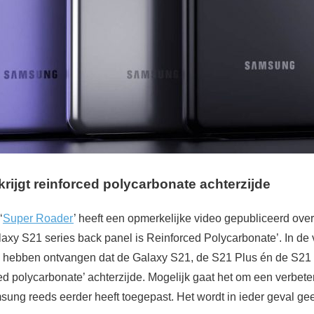
krijgt reinforced polycarbonate achterzijde
‘
Super Roader
’ heeft een opmerkelijke video gepubliceerd ove
alaxy S21 series back panel is Reinforced Polycarbonate’. In d
e hebben ontvangen dat de Galaxy S21, de S21 Plus én de S21 
ed polycarbonate’ achterzijde. Mogelijk gaat het om een verbet
ung reeds eerder heeft toegepast. Het wordt in ieder geval geen