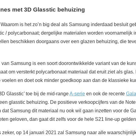
es met 3D Glasstic behuizing
f; Waarom is het zo’n big deal als Samsung inderdaad besluit g
stic / polycarbonaat; dergelijke materialen worden voornamelijk 
llen beschikken doorgaans over een glazen behuizing, die teve
l van Samsung is een soort doorontwikkelde variant van de kuns
aat om versterkt polycarbonaat materiaal dat eruit ziet als glas. 
e voelen en doet ook minder goedkoop aan dan de klassieke kun
D Glasstic’ toe bij de mid-range
A-serie
en ook de recente
Gala
en glasstic behuizing. De positieve verkoopcijfers van de No
 dat Samsung dit materiaal nu ook wil gaan inzetten voor de G
n geloven, dan gaat dit zelfs voor de hele S21 line-up gelden
s zeker, op 14 januari 2021 zal Samsung naar alle waarschijnlij