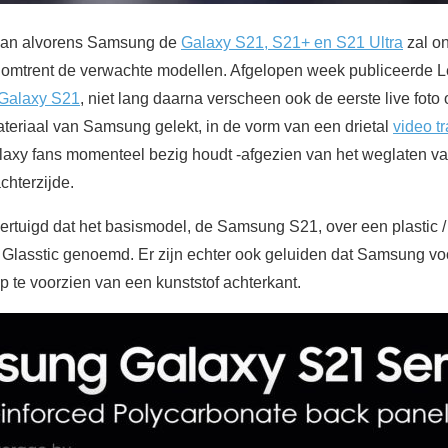
aan alvorens Samsung de
Galaxy S21, S21+ en S21 Ultra
zal on
ht omtrent de verwachte modellen. Afgelopen week publiceerde 
Galaxy S21
, niet lang daarna verscheen ook de eerste live foto 
materiaal van Samsung gelekt, in de vorm van een drietal
video tr
laxy fans momenteel bezig houdt -afgezien van het weglaten v
achterzijde.
rtuigd dat het basismodel, de Samsung S21, over een plastic / 
 Glasstic genoemd. Er zijn echter ook geluiden dat Samsung v
 te voorzien van een kunststof achterkant.