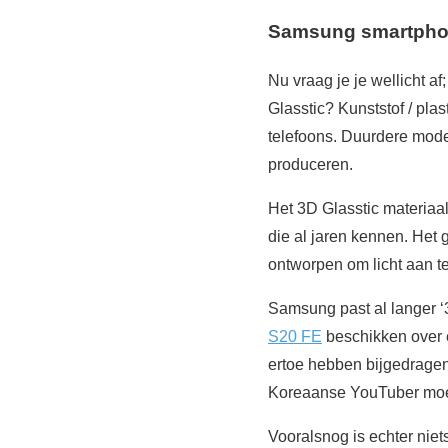
Samsung smartphon
Nu vraag je je wellicht a
Glasstic? Kunststof / pla
telefoons. Duurdere mode
produceren.
Het 3D Glasstic materiaa
die al jaren kennen. Het g
ontworpen om licht aan t
Samsung past al langer ‘3
S20 FE
beschikken over e
ertoe hebben bijgedragen
Koreaanse YouTuber moete
Vooralsnog is echter niet