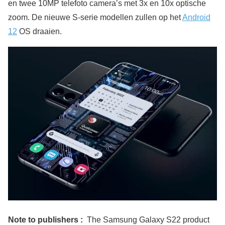
en twee 10MP telefoto camera’s met 3x en 10x optische
zoom. De nieuwe S-serie modellen zullen op het
Android
12
OS draaien.
Note to publishers :
The Samsung Galaxy S22 product