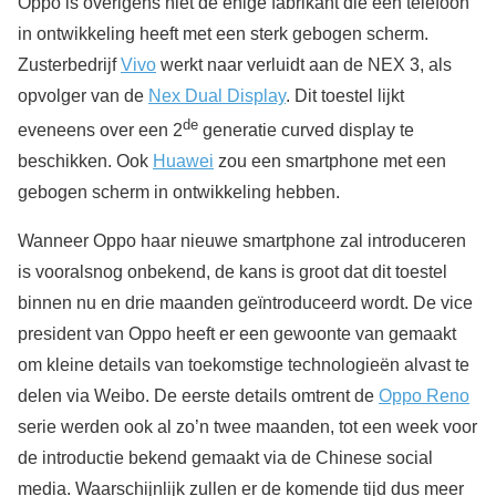
Oppo is overigens niet de enige fabrikant die een telefoon
in ontwikkeling heeft met een sterk gebogen scherm.
Zusterbedrijf
Vivo
werkt naar verluidt aan de NEX 3, als
opvolger van de
Nex Dual Display
. Dit toestel lijkt
de
eveneens over een 2
generatie curved display te
beschikken. Ook
Huawei
zou een smartphone met een
gebogen scherm in ontwikkeling hebben.
Wanneer Oppo haar nieuwe smartphone zal introduceren
is vooralsnog onbekend, de kans is groot dat dit toestel
binnen nu en drie maanden geïntroduceerd wordt. De vice
president van Oppo heeft er een gewoonte van gemaakt
om kleine details van toekomstige technologieën alvast te
delen via Weibo. De eerste details omtrent de
Oppo Reno
serie werden ook al zo’n twee maanden, tot een week voor
de introductie bekend gemaakt via de Chinese social
media. Waarschijnlijk zullen er de komende tijd dus meer