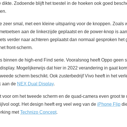
e dikte. Zodoende blijft het toestel in de hoeken ook goed besc
len.
ame zeer smal, met een kleine uitsparing voor de knoppen. Zoal
metoetsen aan de linkerzijde geplaatst en de power-knop is aan 
ets verder naar achteren geplaatst dan normaal gesproken het gev
et front-scherm.
uis binnen de high-end Find serie. Vooralsnog heeft Oppo geen 
display. Mogelijkerwijs dat hier in 2022 verandering in gaat ko
weede scherm beschikt. Ook zusterbedrijf Vivo heeft in het ver
nk aan de
NEX Dual Display
.
tent voor om het tweede scherm en de quad-camera even groot te
jlvol oogt. Het design heeft erg veel weg van de
iPhone Flip
die
erking met
Technizo Concept
.