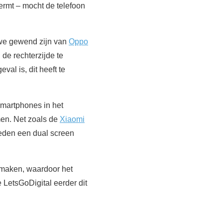
hermt – mocht de telefoon
s we gewend zijn van
Oppo
de rechterzijde te
al is, dit heeft te
smartphones in het
men. Net zoals de
Xiaomi
leden een dual screen
 maken, waardoor het
 LetsGoDigital eerder dit