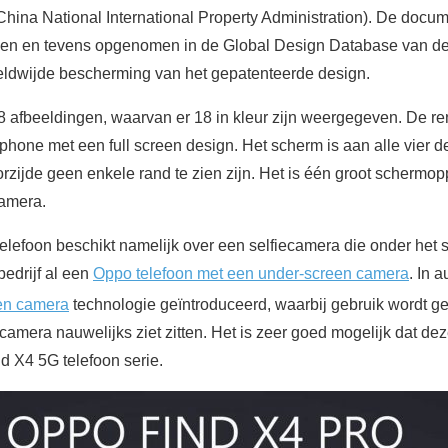
China National International Property Administration). De docu
en en tevens opgenomen in de Global Design Database van de 
reldwijde bescherming van het gepatenteerde design.
 afbeeldingen, waarvan er 18 in kleur zijn weergegeven. De r
tphone met een full screen design. Het scherm is aan alle vier d
rzijde geen enkele rand te zien zijn. Het is één groot schermo
camera.
lefoon beschikt namelijk over een selfiecamera die onder het s
edrijf al een
Oppo telefoon met een under-screen camera
. In 
en camera
technologie geïntroduceerd, waarbij gebruik wordt g
amera nauwelijks ziet zitten. Het is zeer goed mogelijk dat dez
d X4 5G telefoon serie.