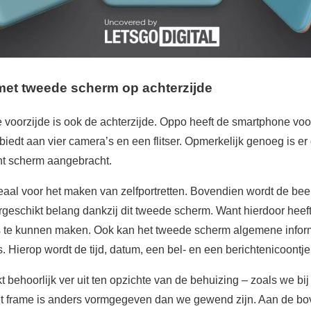
et tweede scherm op achterzijde
e voorzijde is ook de achterzijde. Oppo heeft de smartphone voo
biedt aan vier camera’s en een flitser. Opmerkelijk genoeg is er
nt scherm aangebracht.
eaal voor het maken van zelfportretten. Bovendien wordt de bee
geschikt belang dankzij dit tweede scherm. Want hierdoor heef
 te kunnen maken. Ook kan het tweede scherm algemene informa
s. Hierop wordt de tijd, datum, een bel- en een berichtenicoontj
 behoorlijk ver uit ten opzichte van de behuizing – zoals we b
t frame is anders vormgegeven dan we gewend zijn. Aan de bov