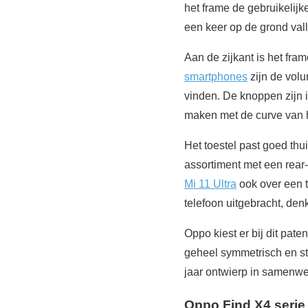
het frame de gebruikelijk
een keer op de grond val
Aan de zijkant is het fr
smartphones
zijn de volu
vinden. De knoppen zijn i
maken met de curve van h
Het toestel past goed th
assortiment met een rear-
Mi 11 Ultra
ook over een t
telefoon uitgebracht, de
Oppo kiest er bij dit pa
geheel symmetrisch en sti
jaar ontwierp in samenw
Oppo Find X4 serie