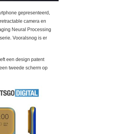
rtphone gepresenteerd,
 retractable camera en
maging Neural Processing
erie. Vooralsnog is er
eft een design patent
n een tweede scherm op