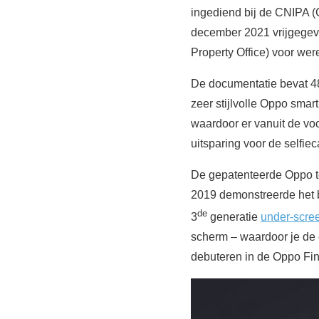
ingediend bij de CNIPA (
december 2021 vrijgegev
Property Office) voor we
De documentatie bevat 48
zeer stijlvolle Oppo smar
waardoor er vanuit de voo
uitsparing voor de selfie
De gepatenteerde Oppo te
2019 demonstreerde het b
de
3
generatie
under-scre
scherm – waardoor je de c
debuteren in de Oppo Fin