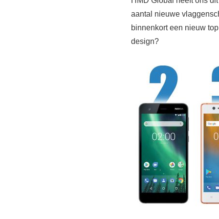
HMD Global heeft ons dit
aantal nieuwe vlaggensch
binnenkort een nieuw top
design?