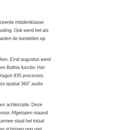
nceerde middenklasse
ouding. Ook werd het als
aiden de toestellen op
len. Eind augustus werd
en Bothie functie. Het
dragon 835 processor,
o spatial 360˚ audio
zen achterzijde. Deze
essor. Afgelopen maand
armee staat het totaal
an schrijven nog niet