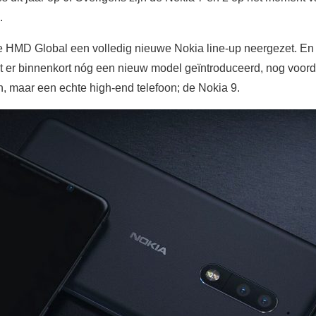
.
nse HMD Global een volledig nieuwe Nokia line-up neergezet. En
er binnenkort nóg een nieuw model geïntroduceerd, nog voordat h
n, maar een echte high-end telefoon; de Nokia 9.