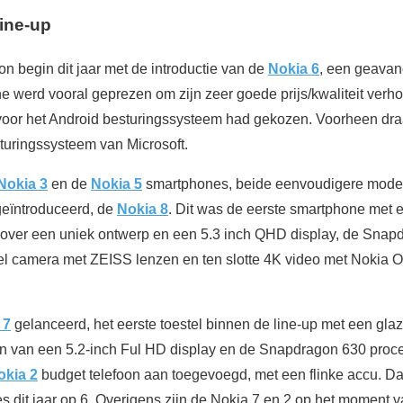
ine-up
n begin dit jaar met de introductie van de
Nokia 6
, een geava
e werd vooral geprezen om zijn zeer goede prijs/kwaliteit verh
 voor het Android besturingssysteem had gekozen. Voorheen dra
uringssysteem van Microsoft.
Nokia 3
en de
Nokia 5
smartphones, beide eenvoudigere model
geïntroduceerd, de
Nokia 8
. Dit was de eerste smartphone met e
 over een uniek ontwerp en een 5.3 inch QHD display, de Snap
 camera met ZEISS lenzen en ten slotte 4K video met Nokia Oz
 7
gelanceerd, het eerste toestel binnen de line-up met een gla
n van een 5.2-inch Ful HD display en de Snapdragon 630 proc
okia 2
budget telefoon aan toegevoegd, met een flinke accu. Da
ies dit jaar op 6. Overigens zijn de Nokia 7 en 2 op het moment v