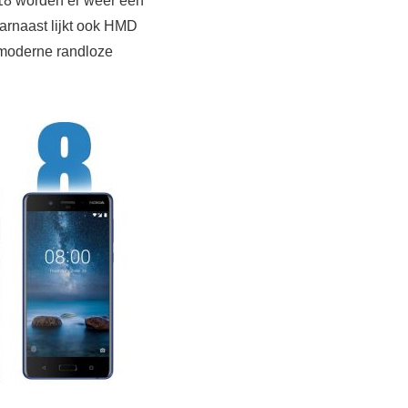
018 worden er weer een
arnaast lijkt ook HMD
 moderne randloze