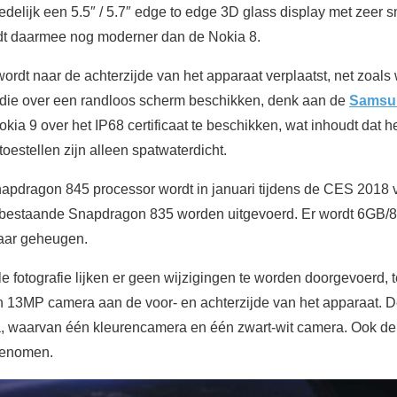
oedelijk een 5.5″ / 5.7″ edge to edge 3D glass display met zeer
ordt daarmee nog moderner dan de Nokia 8.
rdt naar de achterzijde van het apparaat verplaatst, net zoals
 die over een randloos scherm beschikken, denk aan de
Samsu
Nokia 9 over het IP68 certificaat te beschikken, wat inhoudt dat he
toestellen zijn alleen spatwaterdicht.
dragon 845 processor wordt in januari tijdens de CES 2018 v
 bestaande Snapdragon 835 worden uitgevoerd. Er wordt 6GB
aar geheugen.
 fotografie lijken er geen wijzigingen te worden doorgevoerd, 
n 13MP camera aan de voor- en achterzijde van het apparaat. De
 waarvan één kleurencamera en één zwart-wit camera. Ook de O
genomen.