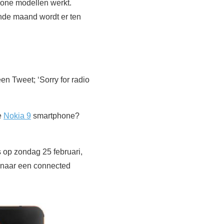
hone modellen werkt.
gende maand wordt er ten
n Tweet; ‘Sorry for radio
e
Nokia 9
smartphone?
s op zondag 25 februari,
 naar een connected