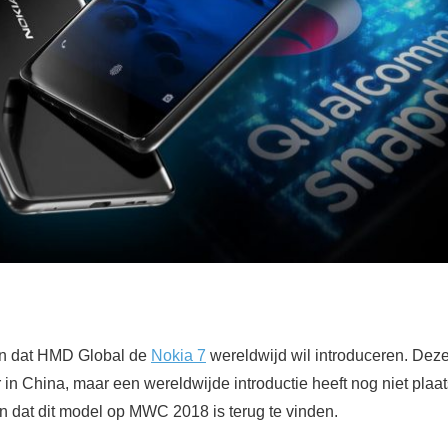
den dat HMD Global de
Nokia 7
wereldwijd wil introduceren. Dez
 in China, maar een wereldwijde introductie heeft nog niet pla
ten dat dit model op MWC 2018 is terug te vinden.