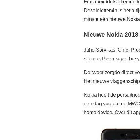
Er is inmiddels al enige
Desalniettemin is het alti
minste één nieuwe Nokia
Nieuwe Nokia 2018
Juho Sarvikas, Chief Pro
silence. Been super bus
De tweet zorgde direct vo
Het nieuwe vlaggenschip
Nokia heeft de persuitnod
een dag voordat de MWC 2
home device. Over dit ap