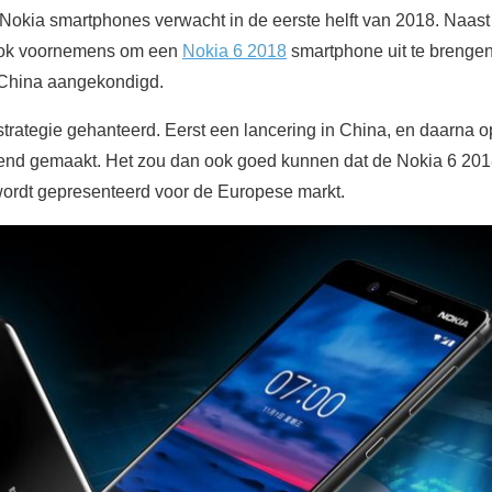
okia smartphones verwacht in de eerste helft van 2018. Naas
ook voornemens om een
Nokia 6 2018
smartphone uit te brenge
 China aangekondigd.
 strategie gehanteerd. Eerst een lancering in China, en daarn
end gemaakt. Het zou dan ook goed kunnen dat de Nokia 6 201
ordt gepresenteerd voor de Europese markt.