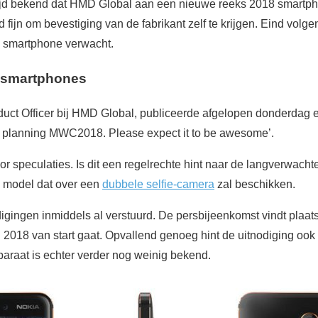
 tijd bekend dat HMD Global aan een nieuwe reeks 2018 smartp
jd fijn om bevestiging van de fabrikant zelf te krijgen. Eind vol
 smartphone verwacht.
 smartphones
duct Officer bij HMD Global, publiceerde afgelopen donderdag ee
y planning MWC2018. Please expect it to be awesome’.
or speculaties. Is dit een regelrechte hint naar de langverwacht
 model dat over een
dubbele selfie-camera
zal beschikken.
igingen inmiddels al verstuurd. De persbijeenkomst vindt plaat
018 van start gaat. Opvallend genoeg hint de uitnodiging ook
paraat is echter verder nog weinig bekend.