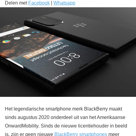
Delen met
Facebook
|
Whatsapp
Het legendarische smartphone merk BlackBerry maakt
sinds augustus 2020 onderdeel uit van het Amerikaanse
OnwardMobility. Sinds de nieuwe licentiehouder in beeld
is, zijn er geen nieuwe
BlackBerry smartphones
meer