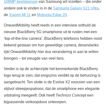
108MP beeldsensor
van Samsung wil inzetten – die onder
andere ook te vinden is in de
Samsung Galaxy S21 Ultra
,
de
Xiaomi Mi 11
en
Motorola Edge 20
.
OnwardMobility heeft reeds in een interview onthuld de
nieuwe BlackBerry 5G smartphone uit te rusten met een
‘top-of-the-line camera’. BlackBerry telefoons hebben nooit
bekend gestaan om hun geweldige camera, desondanks
lijkt OnwardMobility hier dus verandering in aan te willen
brengen – tot vreugde van veel fans.
Verder is op de achterzijde het kenmerkende BlackBerry
logo terug te zien, dat enigszins verdikt op de behuizing is
aangebracht. Ten slotte is de Evolve X2 voorzien van een
stijlvol streepjespatroon, dat de smartphone een elegante
uitstraling meegeeft. Ook heeft
Technizo Concept
een
bijpassende verkoopdoos ontworpen.