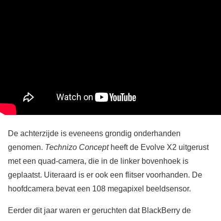
De achterzijde is eveneens grondig onderhanden
genomen.
Technizo Concept
heeft de Evolve X2 uitgerust
met een quad-camera, die in de linker bovenhoek is
geplaatst. Uiteraard is er ook een flitser voorhanden. De
hoofdcamera bevat een 108 megapixel beeldsensor.
Eerder dit jaar waren er geruchten dat BlackBerry de