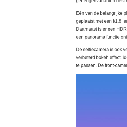
geheugenvarianten besc
Eén van de belangrijke p
geplaatst met een f/1.8 l
Daarnaast is er een HDR 
een panorama functie ontb
De selfiecamera is ook v
verbeterd bokeh effect, i
te passen. De front-camer