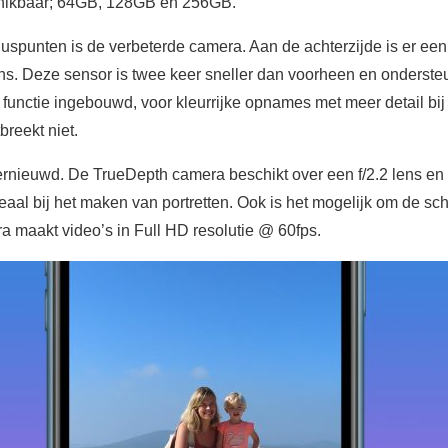
hikbaar; 64GB, 128GB en 256GB.
luspunten is de verbeterde camera. Aan de achterzijde is er e
ens. Deze sensor is twee keer sneller dan voorheen en ondersteu
functie ingebouwd, voor kleurrijke opnames met meer detail bij
reekt niet.
ernieuwd. De TrueDepth camera beschikt over een f/2.2 lens en 
deaal bij het maken van portretten. Ook is het mogelijk om de sc
a maakt video’s in Full HD resolutie @ 60fps.