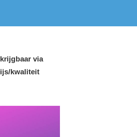
rijgbaar via
js/kwaliteit