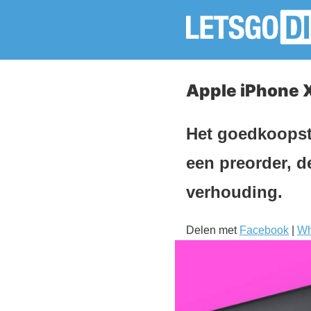
Apple iPhone X
Het goedkoopste
een preorder, d
verhouding.
Delen met
Facebook
|
Wh