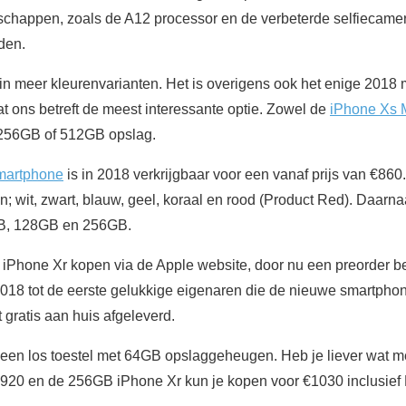
happen, zoals de A12 processor en de verbeterde selfiecamer
nden.
 in meer kleurenvarianten. Het is overigens ook het enige 2018 m
ons betreft de meest interessante optie. Zowel de
iPhone Xs 
256GB of 512GB opslag.
martphone
is in 2018 verkrijgbaar voor een vanaf prijs van €860.
n; wit, zwart, blauw, geel, koraal en rood (Product Red). Daarnaa
B, 128GB en 256GB.
hone Xr kopen via de Apple website, door nu een preorder bes
 2018 tot de eerste gelukkige eigenaren die de nieuwe smartph
gratis aan huis afgeleverd.
r een los toestel met 64GB opslaggeheugen. Heb je liever wat
€920 en de 256GB iPhone Xr kun je kopen voor €1030 inclusief