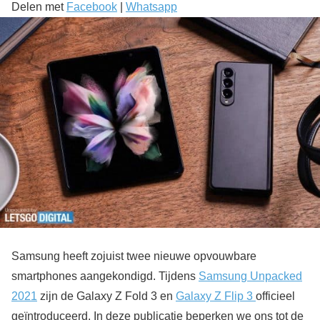
Delen met
Facebook
|
Whatsapp
Samsung heeft zojuist twee nieuwe opvouwbare
smartphones aangekondigd. Tijdens
Samsung Unpacked
2021
zijn de Galaxy Z Fold 3 en
Galaxy Z Flip 3
officieel
geïntroduceerd. In deze publicatie beperken we ons tot de